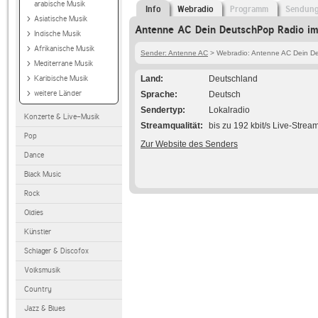
arabische Musik
Info
Webradio
Programm
Sendun
Asiatische Musik
Antenne AC Dein DeutschPop Radio im
Indische Musik
Afrikanische Musik
Sender: Antenne AC
> Webradio: Antenne AC Dein D
Mediterrane Musik
Karibische Musik
Land
Deutschland
weitere Länder
Sprache
Deutsch
Sendertyp
Lokalradio
Konzerte & Live-Musik
Streamqualität
bis zu 192 kbit/s Live-Strea
Pop
Zur Website des Senders
Dance
Black Music
Rock
Oldies
Künstler
Schlager & Discofox
Volksmusik
Country
Jazz & Blues