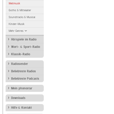
Weltmusik
Gothic & Mittelalter
Soundtracks & Musical
Kinder-Musik
Mehr Genres
Hörspiele im Radio
Wort- & Sport-Radio
Klassik-Radio
Radiosender
Beliebteste Radios
Beliebteste Podcasts
Mein phonostar
Downloads
Hilfe & Kontakt