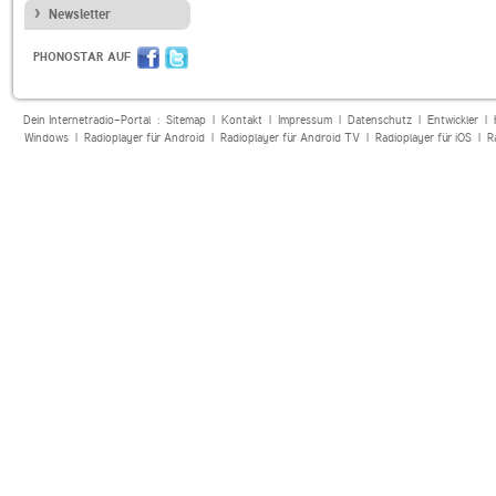
Newsletter
PHONOSTAR AUF
Dein Internetradio-Portal :
Sitemap
|
Kontakt
|
Impressum
|
Datenschutz
|
Entwickler
|
Windows
|
Radioplayer für Android
|
Radioplayer für Android TV
|
Radioplayer für iOS
|
R