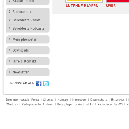
Klassik-Radio
E BAYERN
ANTENNE BAYERN
ANTENNE BAYERN
SWR3
o Hits
NDW
Radiosender
Beliebteste Radios
Beliebteste Podcasts
Mein phonostar
Downloads
Hilfe & Kontakt
Newsletter
PHONOSTAR AUF
Dein Internetradio-Portal :
Sitemap
|
Kontakt
|
Impressum
|
Datenschutz
|
Entwickler
|
Windows
|
Radioplayer für Android
|
Radioplayer für Android TV
|
Radioplayer für iOS
|
R