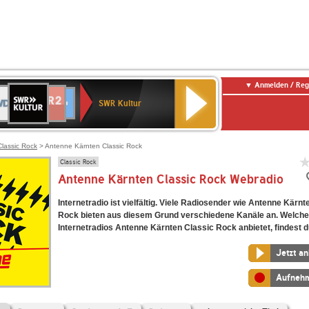
Anmelden / Reg
SWR
DR
NDR
ENNE
80er
SWR3
WDR
BR-
Deutschlandfunk
Deutschlandfunk
Kultur
SWR Kultur
2
ERN
90er
4
KLASSIK
Kultur
OLDIE
ANTENNE
Classic Rock
> Antenne Kärnten Classic Rock
Classic Rock
Antenne Kärnten Classic Rock Webradio
Internetradio ist vielfältig. Viele Radiosender wie Antenne Kärnt
Rock bieten aus diesem Grund verschiedene Kanäle an. Welche
Internetradios Antenne Kärnten Classic Rock anbietet, findest du
Jetzt a
Aufneh