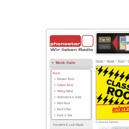
W
ANT
Top 10
2
BAY
Zuletzt
Home
>
Musik
>
Rock
>
Musik-Radio
Rock
Modern Rock
Classic Rock
Heavy Metal
Alternative & Indie
Hard Rock
Rock'n'Roll
Punk & Ska
© Antenne Kärnten
Konzerte & Live-Musik