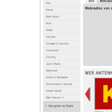
Info
Webradi
Pop
Webradios von 
Dance
Black Music
Rock
Oldies
Künstler
Schlager & Discofox
Volksmusik
Country
Jazz & Blues
Weltmusik
WER ANTENN
Gothic & Mittelalter
Soundtracks & Musical
Kinder-Musik
Mehr Genres
Hörspiele im Radio