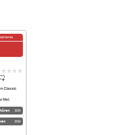
istrieren
en Classic
 hier.
nhören
men