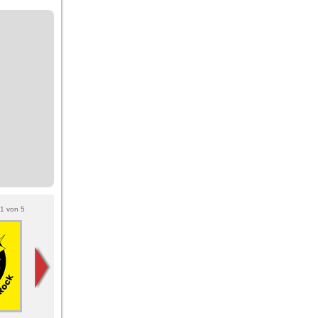
1
von
5