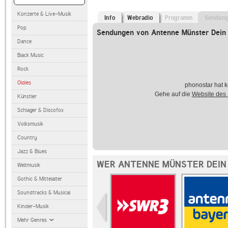
Konzerte & Live-Musik
Info
Webradio
Programm
Sendun
Pop
Sendungen von Antenne Münster Dein
Dance
Black Music
Rock
Oldies
phonostar hat k
Gehe auf die
Website des
Künstler
Schlager & Discofox
Volksmusik
Country
Jazz & Blues
WER ANTENNE MÜNSTER DEIN 
Weltmusik
Gothic & Mittelalter
Soundtracks & Musical
Kinder-Musik
Mehr Genres