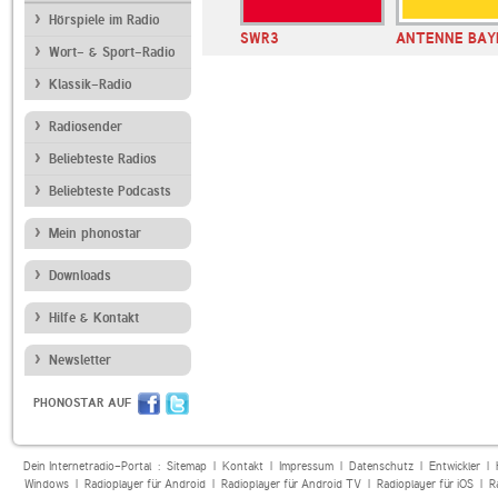
Hörspiele im Radio
SWR3
ANTENNE BAY
Wort- & Sport-Radio
Klassik-Radio
Radiosender
Beliebteste Radios
Beliebteste Podcasts
Mein phonostar
Downloads
Hilfe & Kontakt
Newsletter
PHONOSTAR AUF
Dein Internetradio-Portal :
Sitemap
|
Kontakt
|
Impressum
|
Datenschutz
|
Entwickler
|
Windows
|
Radioplayer für Android
|
Radioplayer für Android TV
|
Radioplayer für iOS
|
R