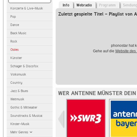
Info
Webradio
Programm
Sendun
Konzerte & Live-Musik
Zuletzt gespielte Titel - Playlist von
Pop
Dance
Black Music
Rock
phonostar hat k
Oldies
Gehe auf die
Website des
Künstler
Schlager & Discofox
Volksmusik
Country
Jazz & Blues
WER ANTENNE MÜNSTER DEIN 
Weltmusik
Gothic & Mittelalter
Soundtracks & Musical
Kinder-Musik
Mehr Genres