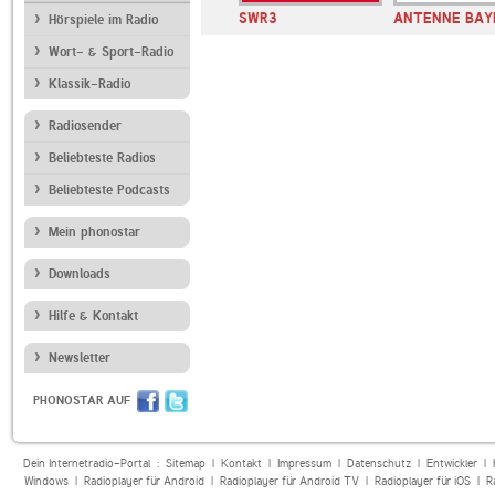
SWR3
ANTENNE BAY
Hörspiele im Radio
Wort- & Sport-Radio
Klassik-Radio
Radiosender
Beliebteste Radios
Beliebteste Podcasts
Mein phonostar
Downloads
Hilfe & Kontakt
Newsletter
PHONOSTAR AUF
Dein Internetradio-Portal :
Sitemap
|
Kontakt
|
Impressum
|
Datenschutz
|
Entwickler
|
Windows
|
Radioplayer für Android
|
Radioplayer für Android TV
|
Radioplayer für iOS
|
R