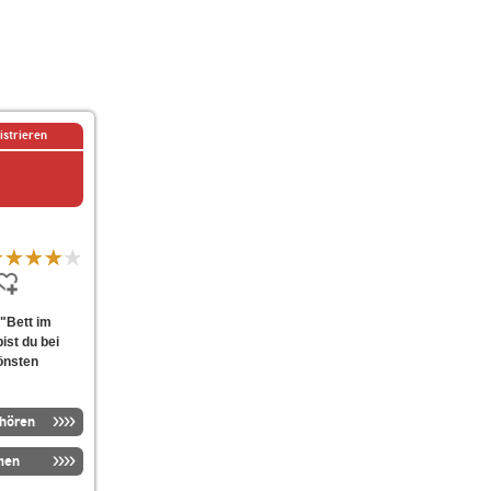
istrieren
 "Bett im
st du bei
önsten
nhören
men