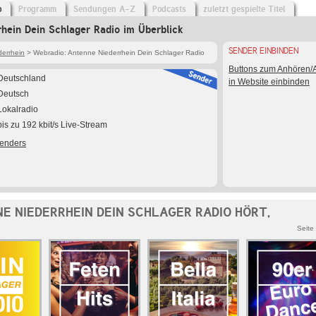
o
Programm
Sendungen A-Z
Podcasts
zuletzt gespielte Titel
hein Dein Schlager Radio im Überblick
SENDER EINBINDEN
errhein
> Webradio: Antenne Niederrhein Dein Schlager Radio
Buttons zum Anhören
Deutschland
in Website einbinden
Deutsch
Lokalradio
bis zu 192 kbit/s Live-Stream
Senders
E NIEDERRHEIN DEIN SCHLAGER RADIO HÖRT,
Seite