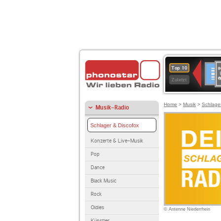
8
Deuts
Top 10
9
Zuletzt
O
A
Home
>
Musik
>
Schlage
Musik-Radio
Schlager & Discofox
Konzerte & Live-Musik
Pop
Dance
Black Music
Rock
Oldies
© Antenne Niederrhein
Künstler