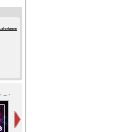
/Aufnehmen
1
von
5