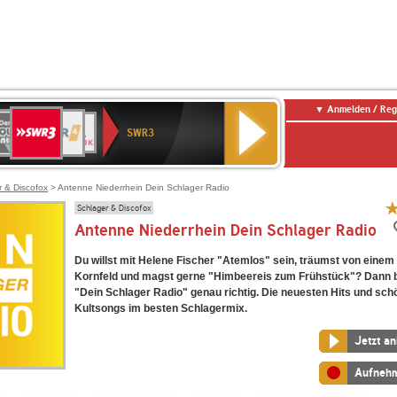
Anmelden / Reg
SWR3
0er
WDR
chlandfunk
NDR
BR-
SWR
SWR3
0er
4
2
KLASSIK
Kultur
LDIE
NTENNE
r & Discofox
> Antenne Niederrhein Dein Schlager Radio
Schlager & Discofox
Antenne Niederrhein Dein Schlager Radio
Du willst mit Helene Fischer "Atemlos" sein, träumst von einem
Kornfeld und magst gerne "Himbeereis zum Frühstück"? Dann bi
"Dein Schlager Radio" genau richtig. Die neuesten Hits und sch
Kultsongs im besten Schlagermix.
Jetzt a
Aufneh