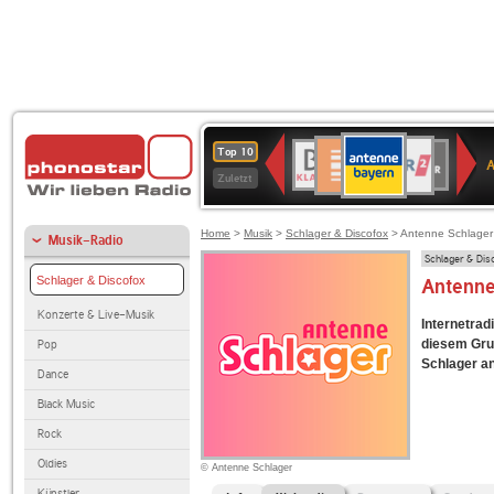
ANTENNE
Deutschlandfunk
WDR
BR-
Deutschlandfunk
80er
SWR3
WDR
NDR
SWR
Top 10
BAYERN
Kultur
2
KLASSIK
90er
4
2
Kultur
Zuletzt
OLDIE
ANTENNE
Home
>
Musik
>
Schlager & Discofox
> Antenne Schlager
Musik-Radio
Schlager & Dis
Schlager & Discofox
Antenne
Konzerte & Live-Musik
Internetrad
diesem Gru
Pop
Schlager anb
Dance
Black Music
Rock
Oldies
© Antenne Schlager
Künstler