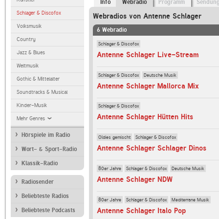
Info
Webradio
Programm
Sendun
Schlager & Discofox
Webradios von Antenne Schlager
Volksmusik
6 Webradio
Country
Schlager & Discofox
Jazz & Blues
Antenne Schlager Live-Stream
Weltmusik
Schlager & Discofox
Deutsche Musik
Gothic & Mittelalter
Antenne Schlager Mallorca Mix
Soundtracks & Musical
Kinder-Musik
Schlager & Discofox
Antenne Schlager Hütten Hits
Mehr Genres
Hörspiele im Radio
Oldies gemischt
Schlager & Discofox
Antenne Schlager Schlager Dinos
Wort- & Sport-Radio
Klassik-Radio
80er Jahre
Schlager & Discofox
Deutsche Musik
Antenne Schlager NDW
Radiosender
Beliebteste Radios
80er Jahre
Schlager & Discofox
Mediterrane Musik
Antenne Schlager Italo Pop
Beliebteste Podcasts