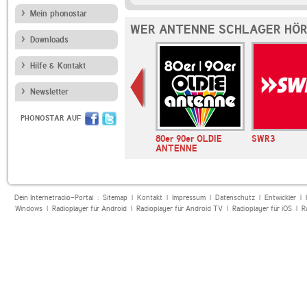
Mein phonostar
WER ANTENNE SCHLAGER HÖR
Downloads
Hilfe & Kontakt
Newsletter
PHONOSTAR AUF
OB!
Absolut Radio Absolut
80er 90er OLDIE
SWR3
Relax
ANTENNE
Dein Internetradio-Portal :
Sitemap
|
Kontakt
|
Impressum
|
Datenschutz
|
Entwickler
|
Windows
|
Radioplayer für Android
|
Radioplayer für Android TV
|
Radioplayer für iOS
|
R