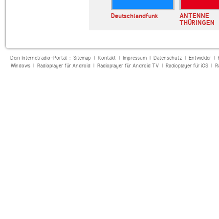
Bayern 1
Deutschlandfunk
ANTENNE
THÜRINGEN
Dein Internetradio-Portal :
Sitemap
|
Kontakt
|
Impressum
|
Datenschutz
|
Entwickler
|
Windows
|
Radioplayer für Android
|
Radioplayer für Android TV
|
Radioplayer für iOS
|
R