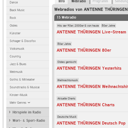
Info
Webradio
Programm
Sendun
Dance
Webradios von ANTENNE THÜRINGEN
Black Music
15 Webradio
Rock
Hits der 90er, 2000er & von heute
80er Jahre
Oldies
ANTENNE THÜRINGEN Live-Stream
Künstler
Schlager & Discofox
80er Jahre
Volksmusik
ANTENNE THÜRINGEN 80er
Country
Oldies gemischt
Jazz & Blues
ANTENNE THÜRINGEN Yesterhits
Weltmusik
Gothic & Mittelalter
Weihnachtsmusik
ANTENNE THÜRINGEN Weihnachtshi
Soundtracks & Musical
Kinder-Musik
Aktuelle Charts
Mehr Genres
ANTENNE THÜRINGEN Charts
Hörspiele im Radio
Deutsche Musik
Wort- & Sport-Radio
ANTENNE THÜRINGEN Deutsch Pop