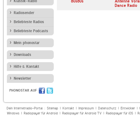
m
Klassik-Radio
Radio Pilatus
80s80s
Antenne Vora
Dance Radio
Radiosender
Beliebteste Radios
Beliebteste Podcasts
Mein phonostar
Downloads
Hilfe & Kontakt
Newsletter
PHONOSTAR AUF
Dein Internetradio-Portal :
Sitemap
|
Kontakt
|
Impressum
|
Datenschutz
|
Entwickler
|
Windows
|
Radioplayer für Android
|
Radioplayer für Android TV
|
Radioplayer für iOS
|
R