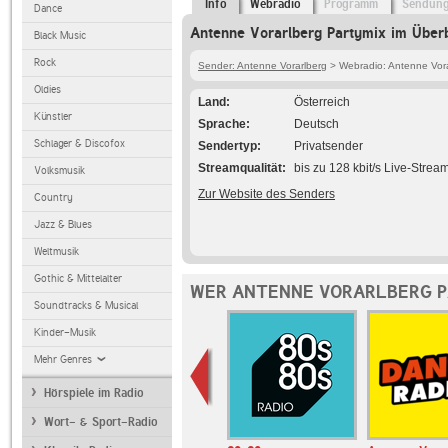
Info
Webradio
Programm
Sendun
Dance
Antenne Vorarlberg Partymix im Überb
Black Music
Rock
Sender: Antenne Vorarlberg
> Webradio: Antenne Vora
Oldies
Land
Österreich
Künstler
Sprache
Deutsch
Schlager & Discofox
Sendertyp
Privatsender
Streamqualität
bis zu 128 kbit/s Live-Strea
Volksmusik
Zur Website des Senders
Country
Jazz & Blues
Weltmusik
Gothic & Mittelalter
WER ANTENNE VORARLBERG P
Soundtracks & Musical
Kinder-Musik
Mehr Genres
Hörspiele im Radio
Wort- & Sport-Radio