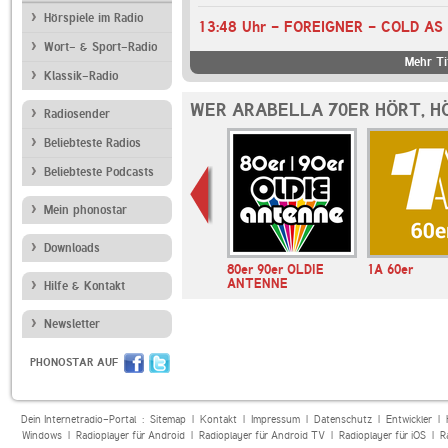
Hörspiele im Radio
13:48 Uhr - FOREIGNER - COLD AS 
Wort- & Sport-Radio
Mehr Ti
Klassik-Radio
WER ARABELLA 70ER HÖRT, H
Radiosender
Beliebteste Radios
Beliebteste Podcasts
Mein phonostar
Downloads
SWR3
80er 90er OLDIE
1A 60er
ANTENNE
Hilfe & Kontakt
Newsletter
PHONOSTAR AUF
Dein Internetradio-Portal :
Sitemap
|
Kontakt
|
Impressum
|
Datenschutz
|
Entwickler
|
Windows
|
Radioplayer für Android
|
Radioplayer für Android TV
|
Radioplayer für iOS
|
R