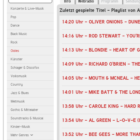
Info
Webradio
Programm
Sendun
Konzerte & Live-Musik
Zuletzt gespielte Titel - Playlist von 
Pop
14:20 Uhr - OLIVER ONIONS - DUN
Dance
Black Music
14:16 Uhr - ROD STEWART - YOU'R
Rock
14:13 Uhr - BLONDIE - HEART OF 
Oldies
Künstler
14:09 Uhr - RICHARD O'BRIEN - TH
Schlager & Discofox
Volksmusik
14:05 Uhr - MOUTH & MCNEAL - H
Country
Jazz & Blues
Weltmusik
13:58 Uhr - CAROLE KING - HARD
Gothic & Mittelalter
Soundtracks & Musical
13:54 Uhr - AL GREEN - L-O-V-E 
Kinder-Musik
13:52 Uhr - BEE GEES - MORE TH
Mehr Genres