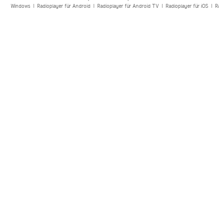
Windows
|
Radioplayer für Android
|
Radioplayer für Android TV
|
Radioplayer für iOS
|
R