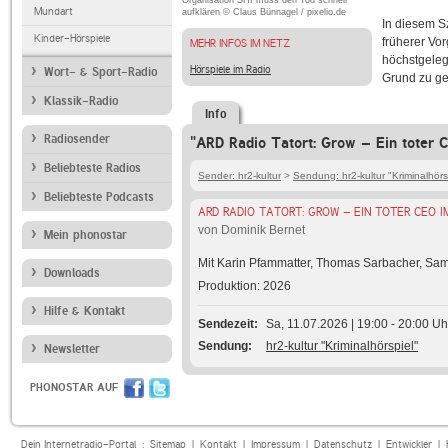
Organisation SHI muss den Tod schnell
Mundart
aufklären © Claus Bünnagel / pixelio.de
In diesem S
Kinder-Hörspiele
früherer Vor
MEHR INFOS IM NETZ
höchstgeleg
Hörspiele im Radio
Wort- & Sport-Radio
Grund zu g
Klassik-Radio
Info
Radiosender
"ARD Radio Tatort: Grow – Ein toter 
Beliebteste Radios
Sender: hr2-kultur
>
Sendung: hr2-kultur "Kriminalhörs
Beliebteste Podcasts
ARD RADIO TATORT: GROW – EIN TOTER CEO I
von Dominik Bernet
Mein phonostar
Mit Karin Pfammatter, Thomas Sarbacher, Samu
Downloads
Produktion: 2026
Hilfe & Kontakt
Sendezeit
Sa, 11.07.2026 | 19:00 - 20:00 Uh
Sendung
hr2-kultur "Kriminalhörspiel"
Newsletter
PHONOSTAR AUF
Dein Internetradio-Portal :
Sitemap
|
Kontakt
|
Impressum
|
Datenschutz
|
Entwickler
|