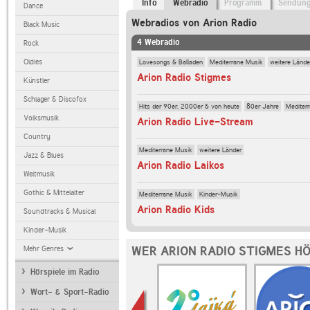
Info
Webradio
Programm
Sendun
Dance
Webradios von Arion Radio
Black Music
4 Webradio
Rock
Lovesongs & Balladen
Mediterrane Musik
weitere Lände
Oldies
Arion Radio Stigmes
Künstler
Schlager & Discofox
Hits der 90er, 2000er & von heute
80er Jahre
Mediter
Volksmusik
Arion Radio Live-Stream
Country
Mediterrane Musik
weitere Länder
Jazz & Blues
Arion Radio Laikos
Weltmusik
Gothic & Mittelalter
Mediterrane Musik
Kinder-Musik
Arion Radio Kids
Soundtracks & Musical
Kinder-Musik
WER ARION RADIO STIGMES H
Mehr Genres
Hörspiele im Radio
Wort- & Sport-Radio