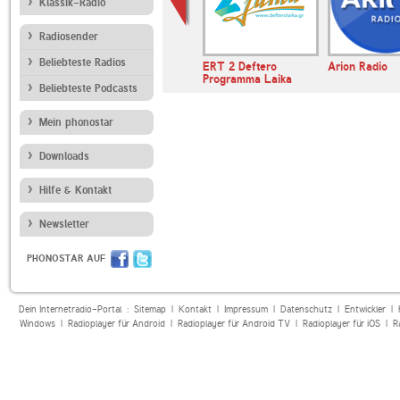
Klassik-Radio
Radiosender
Beliebteste Radios
ERT 2 Deftero
Arion Radio
Programma Laika
Beliebteste Podcasts
Mein phonostar
Downloads
Hilfe & Kontakt
Newsletter
PHONOSTAR AUF
Dein Internetradio-Portal :
Sitemap
|
Kontakt
|
Impressum
|
Datenschutz
|
Entwickler
|
Windows
|
Radioplayer für Android
|
Radioplayer für Android TV
|
Radioplayer für iOS
|
R