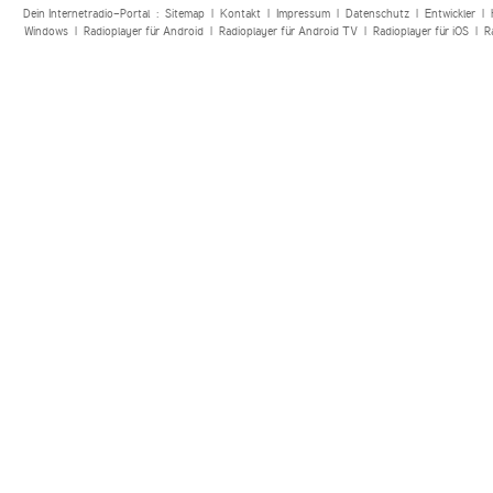
Dein Internetradio-Portal :
Sitemap
|
Kontakt
|
Impressum
|
Datenschutz
|
Entwickler
|
Windows
|
Radioplayer für Android
|
Radioplayer für Android TV
|
Radioplayer für iOS
|
R