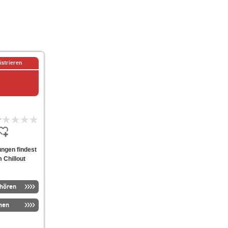
istrieren
ungen findest
 Chillout
nhören
men