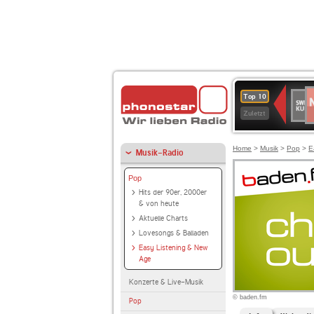
N
SWR
Top 10
2
Kultu
Zuletzt
Home
>
Musik
>
Pop
>
E
Musik-Radio
Pop
Hits der 90er, 2000er
& von heute
Aktuelle Charts
Lovesongs & Balladen
Easy Listening & New
Age
Konzerte & Live-Musik
© baden.fm
Pop