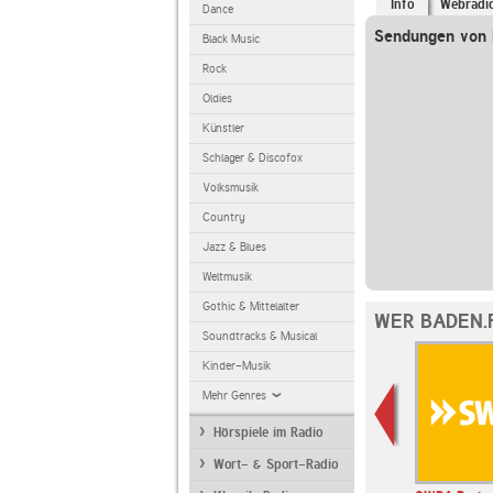
Info
Webradi
Dance
Sendungen von 
Black Music
Rock
Oldies
Künstler
Schlager & Discofox
Volksmusik
Country
Jazz & Blues
Weltmusik
Gothic & Mittelalter
WER BADEN.
Soundtracks & Musical
Kinder-Musik
Mehr Genres
Hörspiele im Radio
Wort- & Sport-Radio