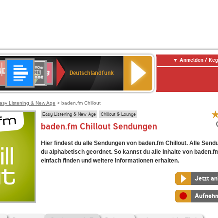
Anmelden / Reg
Deutschlandfunk
DR
80er
SWR3
Deutschlandfunk
90er
r
OLDIE
ANTENNE
asy Listening & New Age
> baden.fm Chillout
Easy Listening & New Age
Chillout & Lounge
baden.fm Chillout Sendungen
Hier findest du alle Sendungen von baden.fm Chillout. Alle Send
du alphabetisch geordnet. So kannst du alle Inhalte von baden.fm
einfach finden und weitere Informationen erhalten.
Jetzt a
Aufneh