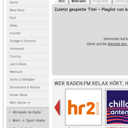
Info
Webradio
Programm
Sendun
Dance
Zuletzt gespielte Titel - Playlist von 
Black Music
Rock
Oldies
Künstler
phonostar hat k
Schlager & Discofox
Gehe auf die
Website des
Volksmusik
Country
Jazz & Blues
Weltmusik
Gothic & Mittelalter
WER BADEN.FM RELAX HÖRT, 
Soundtracks & Musical
Kinder-Musik
Mehr Genres
Hörspiele im Radio
Wort- & Sport-Radio