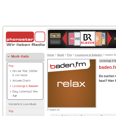
BR-
WDR
Deutschlandfunk
SWR3
Deutschlandfunk
80er
NDR
ANTENNE
SWR
Top 10
KLASSIK
B
4
Kultur
90er
2
BAYERN
Kultur
Zuletzt
OLDIE
ANTENNE
Home
>
Musik
>
Pop
>
Lovesongs & Balladen
> baden.f
Musik-Radio
Lovesongs & B
Pop
baden.fm
Hits der 90er, 2000er
& von heute
Du suchst 
Aktuelle Charts
hast? Hier f
Lovesongs & Balladen
Easy Listening & New
Age
Konzerte & Live-Musik
© baden.fm
Pop