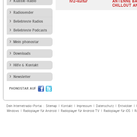
dio
Klassik-Radio
hr2-kultur
ANTENNE B
CHILLOUT A
Radiosender
Beliebteste Radios
Beliebteste Podcasts
Mein phonostar
Downloads
Hilfe & Kontakt
Newsletter
PHONOSTAR AUF
Dein Internetradio-Portal :
Sitemap
|
Kontakt
|
Impressum
|
Datenschutz
|
Entwickler
|
Windows
|
Radioplayer für Android
|
Radioplayer für Android TV
|
Radioplayer für iOS
|
R