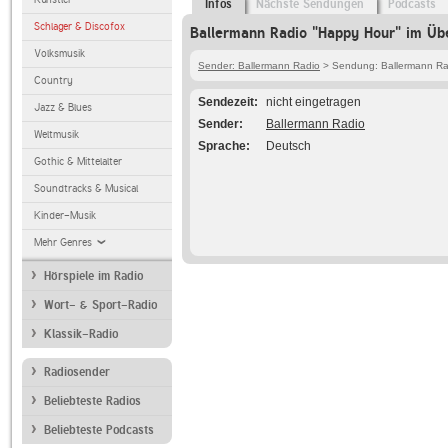
Infos
Nächste Sendungen
Podcasts
Schlager & Discofox
Ballermann Radio "Happy Hour" im Übe
Volksmusik
Sender: Ballermann Radio
> Sendung: Ballermann Ra
Country
Sendezeit
nicht eingetragen
Jazz & Blues
Sender
Ballermann Radio
Weltmusik
Sprache
Deutsch
Gothic & Mittelalter
Soundtracks & Musical
Kinder-Musik
Mehr Genres
Hörspiele im Radio
Wort- & Sport-Radio
Klassik-Radio
Radiosender
Beliebteste Radios
Beliebteste Podcasts