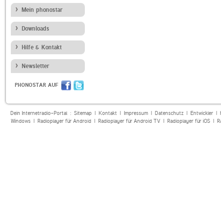
Mein phonostar
Downloads
Hilfe & Kontakt
Newsletter
PHONOSTAR AUF
Dein Internetradio-Portal :
Sitemap
|
Kontakt
|
Impressum
|
Datenschutz
|
Entwickler
|
Windows
|
Radioplayer für Android
|
Radioplayer für Android TV
|
Radioplayer für iOS
|
R