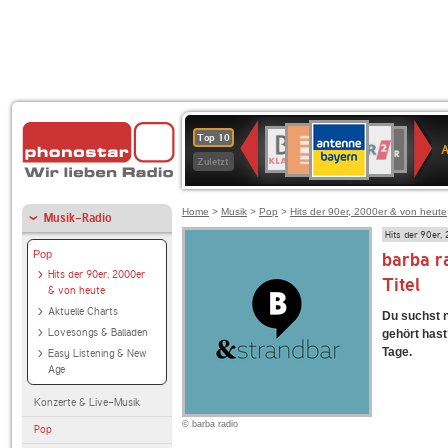
ANTENNE
Deutschlandfunk
WDR
BR-
Deutschlandfunk
80er
SWR3
WDR
NDR
SWR
Top 10
BAYERN
Kultur
2
KLASSIK
90er
4
2
Kultur
Zuletzt
OLDIE
ANTENNE
Home
>
Musik
>
Pop
>
Hits der 90er, 2000er & von heute
Musik-Radio
Hits der 90er,
Pop
barba r
Hits der 90er, 2000er
Titel
& von heute
Aktuelle Charts
Du suchst 
Lovesongs & Balladen
gehört hast?
Tage.
Easy Listening & New
Age
Konzerte & Live-Musik
© barba radio
Pop