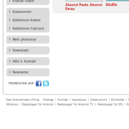
Klassik-Radio
andfunk
N-JOY
Absolut Radio Absolut
80s80s
Relax
Radiosender
Beliebteste Radios
Beliebteste Podcasts
Mein phonostar
Downloads
Hilfe & Kontakt
Newsletter
PHONOSTAR AUF
Dein Internetradio-Portal :
Sitemap
|
Kontakt
|
Impressum
|
Datenschutz
|
Entwickler
|
Windows
|
Radioplayer für Android
|
Radioplayer für Android TV
|
Radioplayer für iOS
|
R