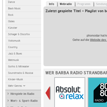
Dance
Info
Webradio
Programm
Sendun
Black Music
Zuletzt gespielte Titel - Playlist von 
Rock
Oldies
Künstler
Schlager & Discofox
phonostar hat k
Gehe auf die
Website des
Volksmusik
Country
Jazz & Blues
Weltmusik
Gothic & Mittelalter
WER BARBA RADIO STRANDBAR
Soundtracks & Musical
Kinder-Musik
Mehr Genres
Hörspiele im Radio
Wort- & Sport-Radio