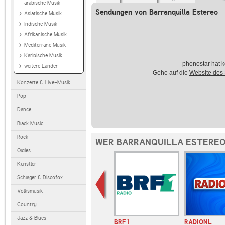
arabische Musik
Sendungen von Barranquilla Estereo
Asiatische Musik
Indische Musik
Afrikanische Musik
Mediterrane Musik
Karibische Musik
phonostar hat k
weitere Länder
Gehe auf die
Website des
Konzerte & Live-Musik
Pop
Dance
Black Music
Rock
WER BARRANQUILLA ESTEREO
Oldies
Künstler
Schlager & Discofox
Volksmusik
Country
Jazz & Blues
Key56 Radio
BRF1
RADIONL