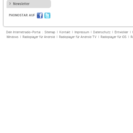
Newsletter
PHONOSTAR AUF
Dein Internetradio-Portal :
Sitemap
|
Kontakt
|
Impressum
|
Datenschutz
|
Entwickler
|
Windows
|
Radioplayer für Android
|
Radioplayer für Android TV
|
Radioplayer für iOS
|
R