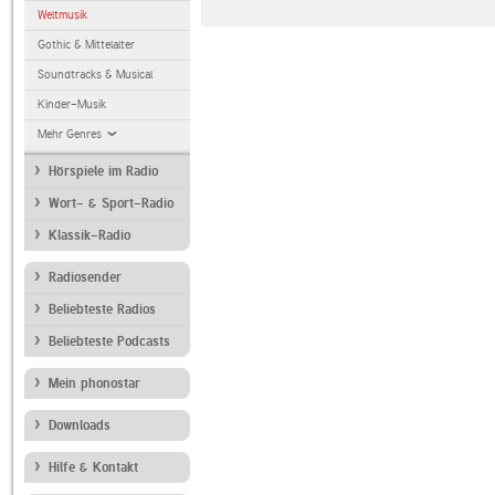
Weltmusik
Gothic & Mittelalter
Soundtracks & Musical
Kinder-Musik
Mehr Genres
Hörspiele im Radio
Wort- & Sport-Radio
Klassik-Radio
Radiosender
Beliebteste Radios
Beliebteste Podcasts
Mein phonostar
Downloads
Hilfe & Kontakt