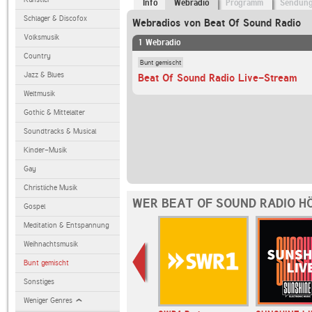
Info
Webradio
Programm
Sendun
Schlager & Discofox
Webradios von Beat Of Sound Radio
Volksmusik
1 Webradio
Country
Bunt gemischt
Jazz & Blues
Beat Of Sound Radio Live-Stream
Weltmusik
Gothic & Mittelalter
Soundtracks & Musical
Kinder-Musik
Gay
Christliche Musik
WER BEAT OF SOUND RADIO H
Gospel
Meditation & Entspannung
Weihnachtsmusik
Bunt gemischt
Sonstiges
Weniger Genres