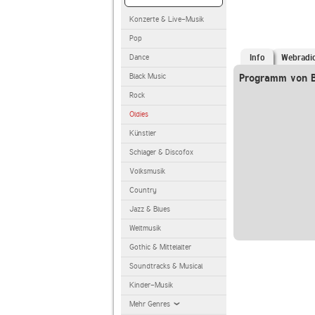
Konzerte & Live-Musik
Pop
Dance
Info
Webradi
Black Music
Programm von 
Rock
Oldies
Künstler
Schlager & Discofox
Volksmusik
Country
Jazz & Blues
Weltmusik
Gothic & Mittelalter
Soundtracks & Musical
Kinder-Musik
Mehr Genres