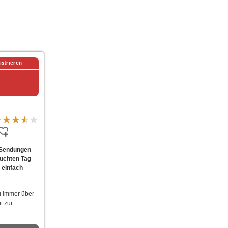
istrieren
 Sendungen
suchten Tag
 einfach
u immer über
t zur