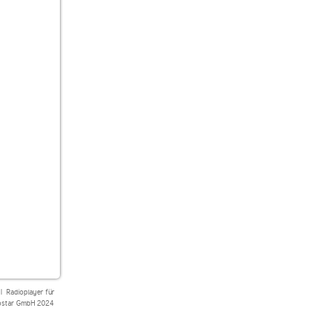
|
Radioplayer für
star GmbH 2024