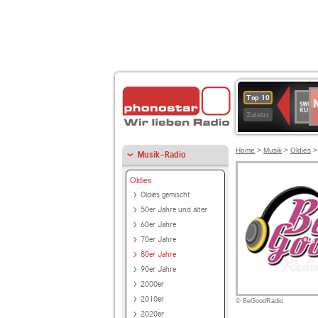
N
SWR
Top 10
2
Kultu
Zuletzt
Home
>
Musik
>
Oldies
Musik-Radio
Oldies
Oldies gemischt
50er Jahre und älter
60er Jahre
70er Jahre
80er Jahre
90er Jahre
2000er
2010er
© BeGoodRadio
2020er