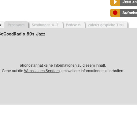
Jetzt a
Aufneh
o
Programm
Sendungen A-Z
Podcasts
zuletzt gespielte Titel
BeGoodRadio 80s Jazz
phonostar hat keine Informationen zu diesem Inhalt.
Gehe auf die
Website des Senders
, um weitere Informationen zu erhalten.