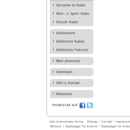
Hörspiele im Radio
Wort- & Sport-Radio
Klassik-Radio
Radiosender
Beliebteste Radios
Beliebteste Podcasts
Mein phonostar
Downloads
Hilfe & Kontakt
Newsletter
PHONOSTAR AUF
Dein Internetradio-Portal :
Sitemap
|
Kontakt
|
Impressu
Windows
|
Radioplayer für Android
|
Radioplayer für Andr