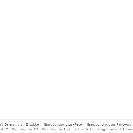
m
|
Datenschutz
|
Entwickler
|
Handbuch phonostar-Player
|
Handbuch phonostar Radio-App
oid TV
|
Radioplayer für iOS
|
Radioplayer für Apple TV
|
GDPR-Einstellungen ändern
| © phono