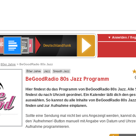
Anmelden / Reg
Deutschlandfunk
DR
80er
SWR3
Deutschlandfunk
90er
r
OLDIE
ANTENNE
>
80er Jahre
> BeGoodRadio 80s Jazz
80er Jahre
Jazz
Smooth Jazz
BeGoodRadio 80s Jazz Programm
Hier findest du das Programm von BeGoodRadio 80s Jazz. Alle
findest du nach Uhrzeit geordnet. Ein Kalender läßt dich den ge
auswählen. So kannst du alle Inhalte von BeGoodRadio 80s Jazz
finden und zur Aufnahme einplanen.
Sollte eine Sendung mal nicht bei uns Angezeigt werden, kannst d
den 'Aufnehmen'-Button manuell mit Angabe von Datum und Uhrzei
Aufnahme programmieren.