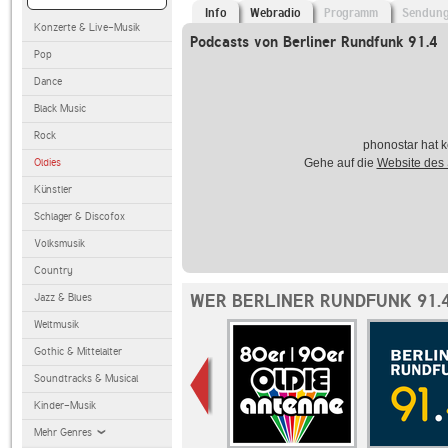
Info
Webradio
Programm
Sendun
Konzerte & Live-Musik
Podcasts von Berliner Rundfunk 91.4
Pop
Dance
Black Music
Rock
phonostar hat k
Oldies
Gehe auf die
Website des
Künstler
Schlager & Discofox
Volksmusik
Country
WER BERLINER RUNDFUNK 91.4
Jazz & Blues
Weltmusik
Gothic & Mittelalter
Soundtracks & Musical
Kinder-Musik
Mehr Genres