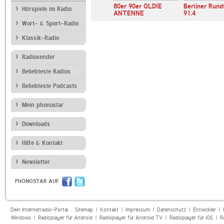
E NRW 70er
80er 90er OLDIE
80er 90er OLDIE
Berliner Rund
Hörspiele im Radio
ANTENNE 70er Hits
ANTENNE
91.4
Wort- & Sport-Radio
Klassik-Radio
Radiosender
Beliebteste Radios
Beliebteste Podcasts
Mein phonostar
Downloads
Hilfe & Kontakt
Newsletter
PHONOSTAR AUF
Dein Internetradio-Portal :
Sitemap
|
Kontakt
|
Impressum
|
Datenschutz
|
Entwickler
|
Windows
|
Radioplayer für Android
|
Radioplayer für Android TV
|
Radioplayer für iOS
|
R