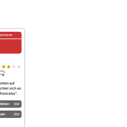
istrieren
tehen auf
htet sich an
francaise".
nhören
men