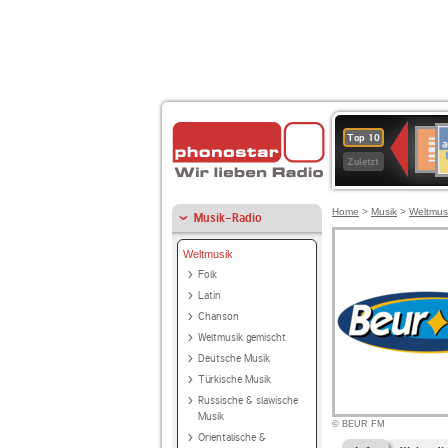
A
Deuts
Top 10
B
Kultu
Zuletzt
Home
>
Musik
>
Weltmus
Musik-Radio
Weltmusik
Folk
Latin
Chanson
Weltmusik gemischt
Deutsche Musik
Türkische Musik
Russische & slawische
Musik
© BEUR FM
Orientalische &