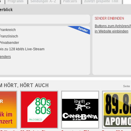
o
Programm
Sendungen A-Z
Podcasts
zuletzt gespielte Titel
rblick
SENDER EINBINDEN
Buttons zum Anhören
Frankreich
in Website einbinden
Französisch
Privatsender
bis zu 128 kbit/s Live-Stream
Senders
M HÖRT, HÖRT AUCH
Seite