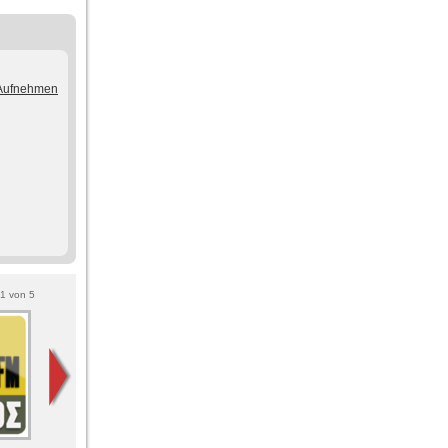
/Aufnehmen
1
von
5