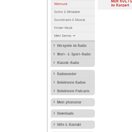
Deutschlandfunk
MDR KULTUR
Weltmusik
im Konzert
Gothic & Mittelalter
Soundtracks & Musical
Kinder-Musik
Mehr Genres
Hörspiele im Radio
Wort- & Sport-Radio
Klassik-Radio
Radiosender
Beliebteste Radios
Beliebteste Podcasts
Mein phonostar
Downloads
Hilfe & Kontakt