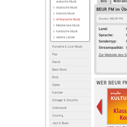
Info
Webradi
arabische Musik
Asiatische Musik
BEUR FM im Übe
Indische Musik
Sender: BEUR FM
Afrikanische Musik
Mediterrane Musik
Land
Karibische Musik
Sprache
weitere Länder
Sendertyp
Konzerte & Live-Musik
Streamqualität
Pop
Zur Website des 
Dance
Black Music
Rock
WER BEUR F
Oldies
Künstler
Schlager & Discofox
Volksmusik
Country
Jazz & Blues