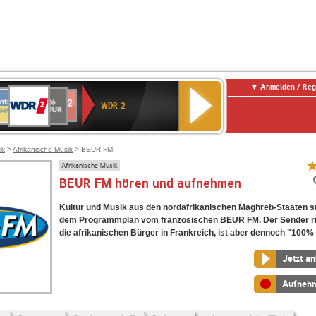
Anmelden / Reg
WDR
NTENNE
SWR
chlandfunk
Deutschlandfunk
80er
SWR3
WDR
BR-
NDR
2
WDR 2
AYERN
Kultur
r
90er
4
KLASSIK
2
OLDIE
ANTENNE
ik
>
Afrikanische Musik
> BEUR FM
Afrikanische Musik
BEUR FM hören und aufnehmen
Kultur und Musik aus den nordafrikanischen Maghreb-Staaten s
dem Programmplan vom französischen BEUR FM. Der Sender ric
die afrikanischen Bürger in Frankreich, ist aber dennoch "100% 
Jetzt a
Aufneh