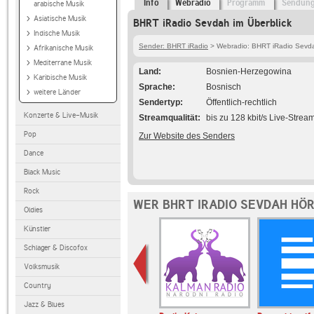
Info
Webradio
Programm
Sendun
arabische Musik
Asiatische Musik
BHRT iRadio Sevdah im Überblick
Indische Musik
Sender: BHRT iRadio
> Webradio: BHRT iRadio Sevd
Afrikanische Musik
Mediterrane Musik
Land
Bosnien-Herzegowina
Karibische Musik
Sprache
Bosnisch
weitere Länder
Sendertyp
Öffentlich-rechtlich
Konzerte & Live-Musik
Streamqualität
bis zu 128 kbit/s Live-Strea
Pop
Zur Website des Senders
Dance
Black Music
Rock
WER BHRT IRADIO SEVDAH HÖ
Oldies
Künstler
Schlager & Discofox
Volksmusik
Country
Jazz & Blues