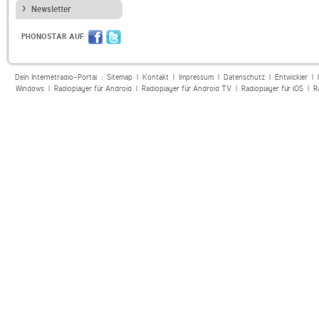
Newsletter
PHONOSTAR AUF
Dein Internetradio-Portal :
Sitemap
|
Kontakt
|
Impressum
|
Datenschutz
|
Entwickler
|
Windows
|
Radioplayer für Android
|
Radioplayer für Android TV
|
Radioplayer für iOS
|
R