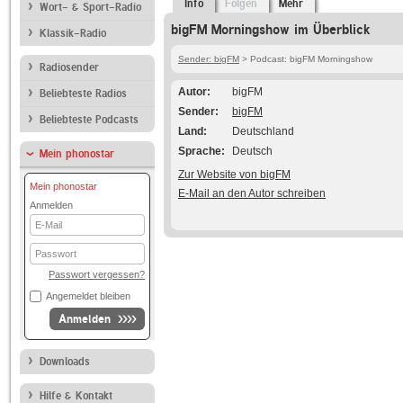
Info
Folgen
Mehr
Wort- & Sport-Radio
bigFM Morningshow im Überblick
Klassik-Radio
Sender: bigFM
> Podcast: bigFM Morningshow
Radiosender
Autor
bigFM
Beliebteste Radios
Sender
bigFM
Beliebteste Podcasts
Land
Deutschland
Sprache
Deutsch
Mein phonostar
Zur Website von bigFM
Mein phonostar
E-Mail an den Autor schreiben
Anmelden
E-
Mail
Passwort
Passwort vergessen?
Angemeldet bleiben
Anmelden
Downloads
Hilfe & Kontakt