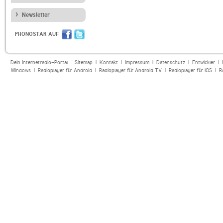
Newsletter
PHONOSTAR AUF
Dein Internetradio-Portal :
Sitemap
|
Kontakt
|
Impressum
|
Datenschutz
|
Entwickler
|
Windows
|
Radioplayer für Android
|
Radioplayer für Android TV
|
Radioplayer für iOS
|
R