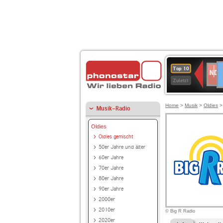
D
NDR
Top 10
2
Zuletzt
Home
>
Musik
>
Oldies
Musik-Radio
Oldies
Oldies gemischt
50er Jahre und älter
60er Jahre
70er Jahre
80er Jahre
90er Jahre
2000er
2010er
© Big R Radio
2020er