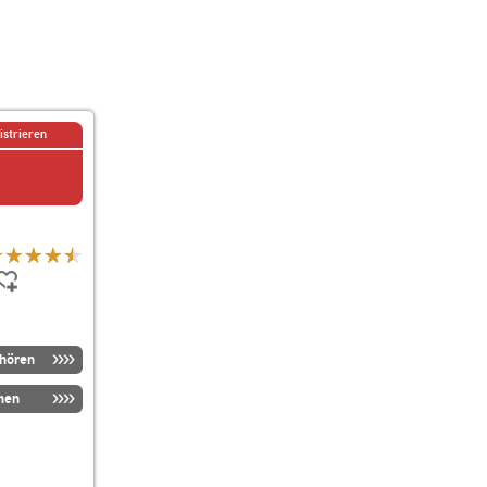
istrieren
nhören
men