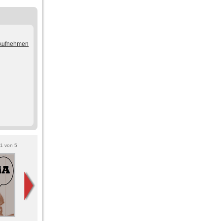
/Aufnehmen
1
von
5