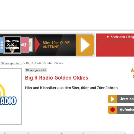
Anmelden / Reg
80er
eutschlandfunk
SWR3
WDR
SWR
80er 90er OLDIE
90er
4
Kultur
ANTENNE
OLDIE
ANTENNE
>
Oldies gemischt
> Big R Radio Golden Oldies
Oldies gemischt
Big R Radio Golden Oldies
Hits und Klassiker aus den 50er, 60er und 70er Jahren.
Jetzt a
Aufneh