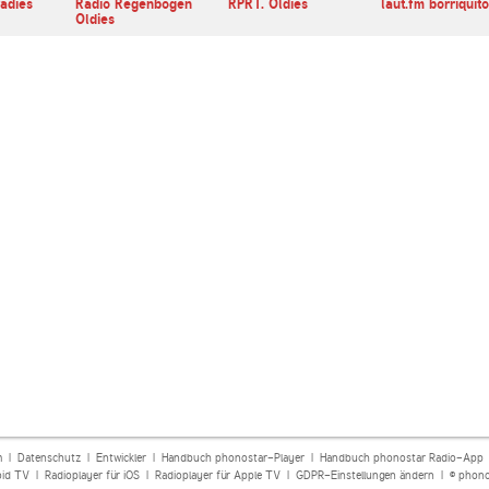
adies
Radio Regenbogen
RPR1. Oldies
laut.fm borriquito
Oldies
m
|
Datenschutz
|
Entwickler
|
Handbuch phonostar-Player
|
Handbuch phonostar Radio-App
oid TV
|
Radioplayer für iOS
|
Radioplayer für Apple TV
|
GDPR-Einstellungen ändern
| © phono