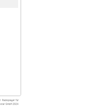
Bayern 1
RDL Radio 70's
Boom Radio Light
|
Radioplayer für
star GmbH 2024