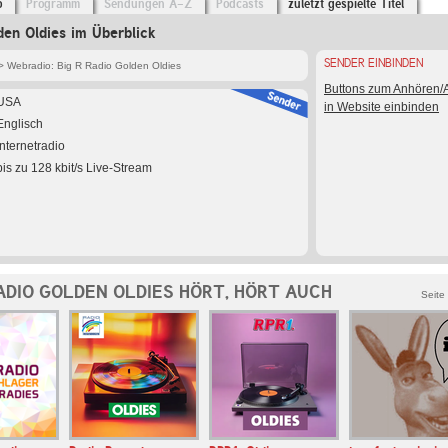
o
Programm
Sendungen A-Z
Podcasts
zuletzt gespielte Titel
den Oldies im Überblick
SENDER EINBINDEN
> Webradio: Big R Radio Golden Oldies
Buttons zum Anhören
USA
in Website einbinden
Englisch
Internetradio
bis zu 128 kbit/s Live-Stream
ADIO GOLDEN OLDIES HÖRT, HÖRT AUCH
Seite