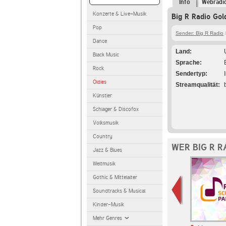
Info
Webradi
Konzerte & Live-Musik
Big R Radio Gol
Pop
Sender: Big R Radio
Dance
Land
Black Music
Sprache
Rock
Sendertyp
Oldies
Streamqualität
Künstler
Schlager & Discofox
Volksmusik
Country
WER BIG R R
Jazz & Blues
Weltmusik
Gothic & Mittelalter
Soundtracks & Musical
Kinder-Musik
Mehr Genres