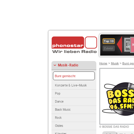
S
80er
Top 10
90er
Zuletzt
OLDI
ANT
Home
>
Musik
>
Bunt ge
Musik-Radio
Bunt gemischt
Konzerte & Live-Musik
Pop
Dance
Black Music
Rock
Oldies
© BOSSIE DAS RADIO
Künstler