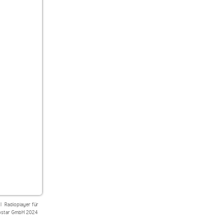
|
Radioplayer für
star GmbH 2024