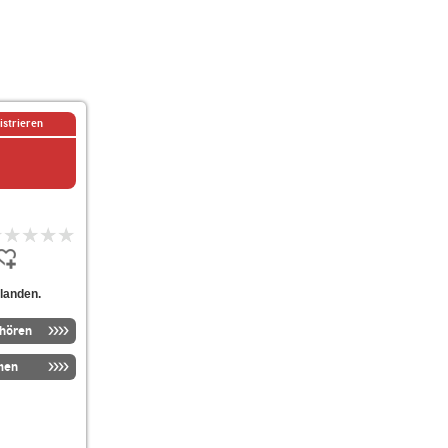
istrieren
landen.
nhören
men