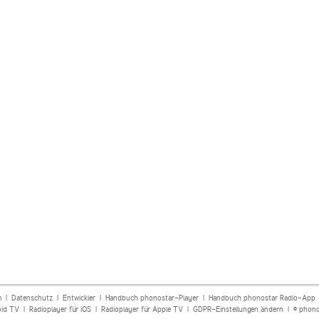
m
|
Datenschutz
|
Entwickler
|
Handbuch phonostar-Player
|
Handbuch phonostar Radio-App
oid TV
|
Radioplayer für iOS
|
Radioplayer für Apple TV
|
GDPR-Einstellungen ändern
| © phono