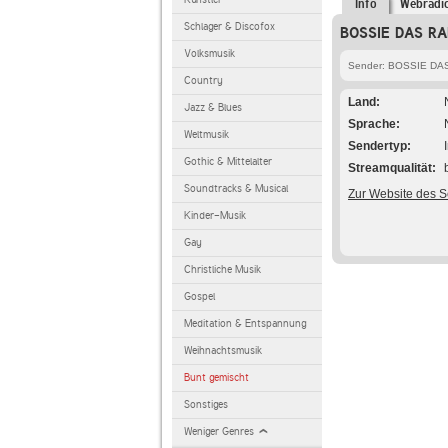
Info
Webradi
Schlager & Discofox
BOSSIE DAS RAD
Volksmusik
Sender: BOSSIE DA
Country
Land
Jazz & Blues
Sprache
Weltmusik
Sendertyp
Gothic & Mittelalter
Streamqualität
Soundtracks & Musical
Zur Website des 
Kinder-Musik
Gay
Christliche Musik
Gospel
Meditation & Entspannung
Weihnachtsmusik
Bunt gemischt
Sonstiges
Weniger Genres