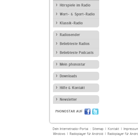
Hörspiele im Radio
Wort- & Sport-Radio
Klassik-Radio
Radiosender
Beliebteste Radios
Beliebteste Podcasts
Mein phonostar
Downloads
Hilfe & Kontakt
Newsletter
PHONOSTAR AUF
Dein Internetradio-Portal :
Sitemap
|
Kontakt
|
Impressu
Windows
|
Radioplayer für Android
|
Radioplayer für Andr