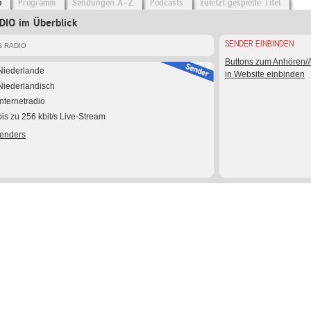
o
Programm
Sendungen A-Z
Podcasts
zuletzt gespielte Titel
IO im Überblick
SENDER EINBINDEN
S RADIO
Buttons zum Anhören
Niederlande
in Website einbinden
Niederländisch
Internetradio
bis zu 256 kbit/s Live-Stream
Senders