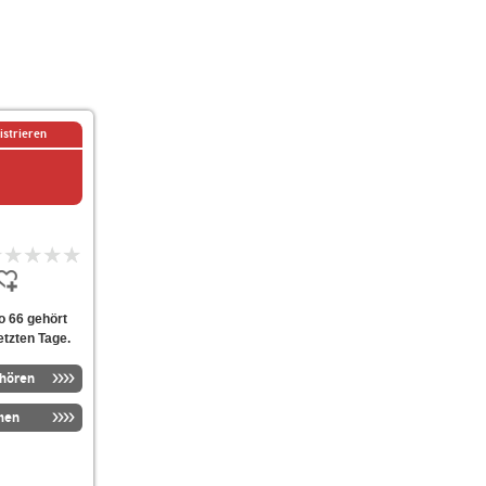
istrieren
o 66 gehört
etzten Tage.
nhören
men