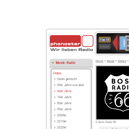
8
Deuts
Top 10
9
Zuletzt
O
A
Home
>
Musik
>
Oldies
Musik-Radio
Oldies
Oldies gemischt
50er Jahre und älter
60er Jahre
70er Jahre
80er Jahre
90er Jahre
2000er
2010er
© Boss Radio 66
2020er