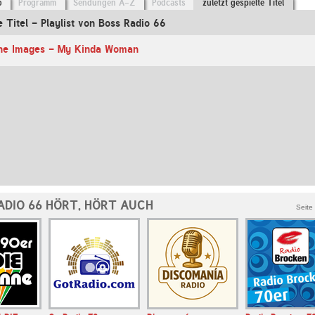
o
Programm
Sendungen A-Z
Podcasts
zuletzt gespielte Titel
e Titel - Playlist von Boss Radio 66
he Images - My Kinda Woman
ADIO 66 HÖRT, HÖRT AUCH
Seite