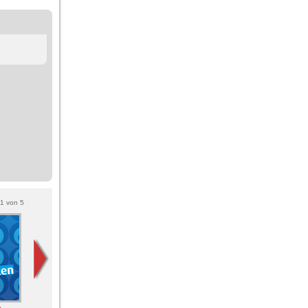
1
von
5