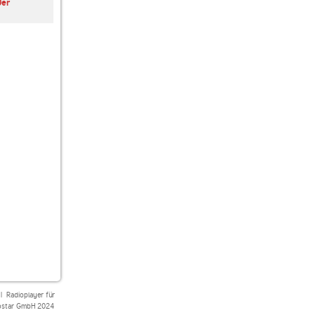
0er
Radio Regenbogen
Groovy Radio
The Disco Paradise
70er Rock
Atlantic
|
Radioplayer für
star GmbH 2024