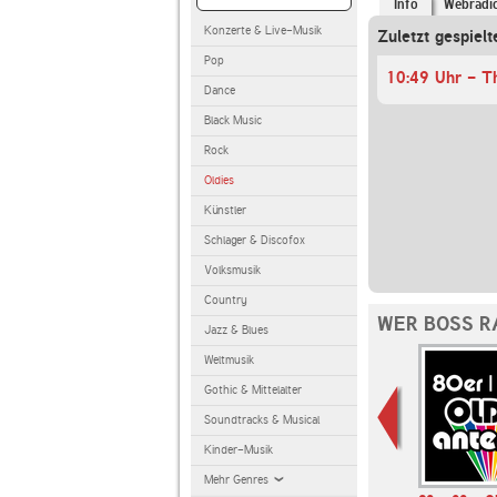
Info
Webradi
Konzerte & Live-Musik
Zuletzt gespielt
Pop
10:49 Uhr - T
Dance
Black Music
Rock
Oldies
Künstler
Schlager & Discofox
Volksmusik
Country
WER BOSS R
Jazz & Blues
Weltmusik
Gothic & Mittelalter
Soundtracks & Musical
Kinder-Musik
Mehr Genres