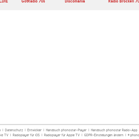
OLDIE
GotRadio 70s
Discomanía
Radio Brocken 7
m
|
Datenschutz
|
Entwickler
|
Handbuch phonostar-Player
|
Handbuch phonostar Radio-App
oid TV
|
Radioplayer für iOS
|
Radioplayer für Apple TV
|
GDPR-Einstellungen ändern
| © phono