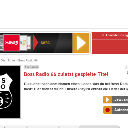
Anmelden / Reg
SWR3
0er
WDR
chlandfunk
NDR
BR-
SWR
SWR3
0er
4
2
KLASSIK
Kultur
LDIE
NTENNE
>
60er Jahre
> Boss Radio 66
60er Jahre
Boss Radio 66 zuletzt gespielte Titel
Du suchst nach dem Namen eines Liedes, das du bei Boss Radi
hast? Hier findest du ihn! Unsere Playlist enthält die Lieder der l
Jetzt a
Aufneh