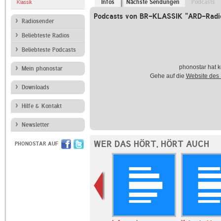
Infos
Nächste Sendungen
Podcasts
Klassik
Podcasts von BR-KLASSIK "ARD-Radiof
Radiosender
Beliebteste Radios
Beliebteste Podcasts
phonostar hat k
Mein phonostar
Gehe auf die
Website des
Downloads
Hilfe & Kontakt
Newsletter
WER DAS HÖRT, HÖRT AUCH
PHONOSTAR AUF