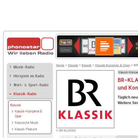
Deutschlandfunk
BR-
ANTENNE
WDR
Deutschlandfunk
80er
SWR3
NDR
WDR
SWR
Top 10
D
Kultur
KLASSIK
BAYERN
4
90er
2
2
Kultur
K
Zuletzt
OLDIE
ANTENNE
Home
>
Klassik
>
Klassik
>
Klassik-Konzerte & Oper
> BR-
Musik-Radio
Klassik-Konze
Hörspiele im Radio
BR-KLAS
Wort- & Sport-Radio
und Kon
Klassik-Radio
Täglich neu
Weitere S
Klassik
Klassik-Konzerte &
Oper
Klassische Musik
Klassik-Feature
© BR-KLASSIK