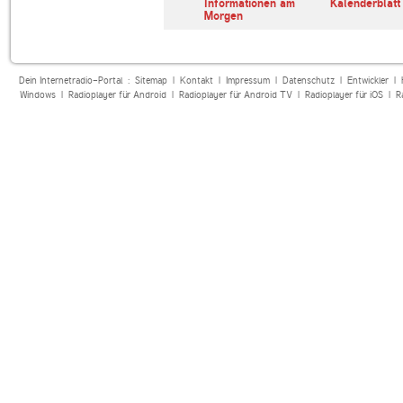
erl
ARD Radiofestival:
Informationen am
Kalenderblatt
Jazz
Morgen
Dein Internetradio-Portal :
Sitemap
|
Kontakt
|
Impressum
|
Datenschutz
|
Entwickler
|
Windows
|
Radioplayer für Android
|
Radioplayer für Android TV
|
Radioplayer für iOS
|
R