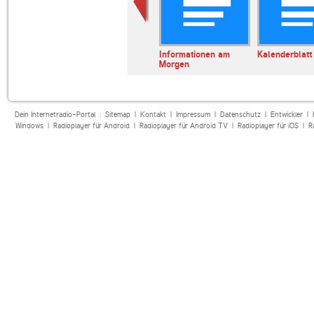
erl
ARD Radiofestival:
Informationen am
Kalenderblatt
Jazz
Morgen
Dein Internetradio-Portal :
Sitemap
|
Kontakt
|
Impressum
|
Datenschutz
|
Entwickler
|
Windows
|
Radioplayer für Android
|
Radioplayer für Android TV
|
Radioplayer für iOS
|
R