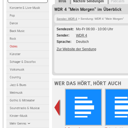
Infos
Nächste Sendungen
Podcasts
Konzerte & Live-Musik
WDR 4 "Mein Morgen" im Überblick
Pop
Sender: WDR 4
> Sendung: WDR 4 "Mein Morgen"
Dance
Sendezeit
Mo-Fr 06:00 - 10:00 Uhr
Black Music
Sender
WDR 4
Rock
Sprache
Deutsch
Oldies
Zur Website der Sendung
Künstler
Schlager & Discofox
Volksmusik
Country
WER DAS HÖRT, HÖRT AUCH
Jazz & Blues
Weltmusik
Gothic & Mittelalter
Soundtracks & Musical
Kinder-Musik
Mehr Genres