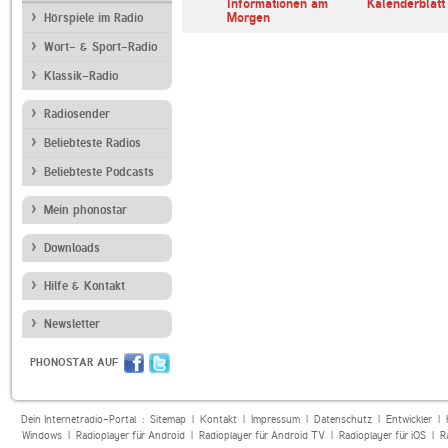
erl
ARD Radiofestival:
Informationen am
Kalenderblatt
Jazz
Morgen
Hörspiele im Radio
Wort- & Sport-Radio
Klassik-Radio
Radiosender
Beliebteste Radios
Beliebteste Podcasts
Mein phonostar
Downloads
Hilfe & Kontakt
Newsletter
PHONOSTAR AUF
Dein Internetradio-Portal :
Sitemap
|
Kontakt
|
Impressum
|
Datenschutz
|
Entwickler
|
Windows
|
Radioplayer für Android
|
Radioplayer für Android TV
|
Radioplayer für iOS
|
R