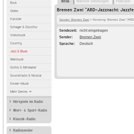
Infos
Nächste Sendungen
Podcasts
Rock
Bremen Zwei "ARD-Jazznacht: Jazzfest
Oldies
Künstler
Sender: Bremen Zwei
> Sendung: Bremen Zwei "ARD-J
Schlager & Discofox
Sendezeit
nicht eingetragen
Volksmusik
Sender
Bremen Zwei
Country
Sprache
Deutsch
Jazz & Blues
Weltmusik
Gothic & Mittelalter
Soundtracks & Musical
Kinder-Musik
Mehr Genres
Hörspiele im Radio
Wort- & Sport-Radio
Klassik-Radio
Radiosender