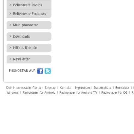
Beliebteste Radios
Beliebteste Podcasts
Mein phonostar
Downloads
Hilfe & Kontakt
Newsletter
PHONOSTAR AUF
Dein Internetradio-Portal :
Sitemap
|
Kontakt
|
Impressum
|
Datenschutz
|
Entwickler
|
Windows
|
Radioplayer für Android
|
Radioplayer für Android TV
|
Radioplayer für iOS
|
R