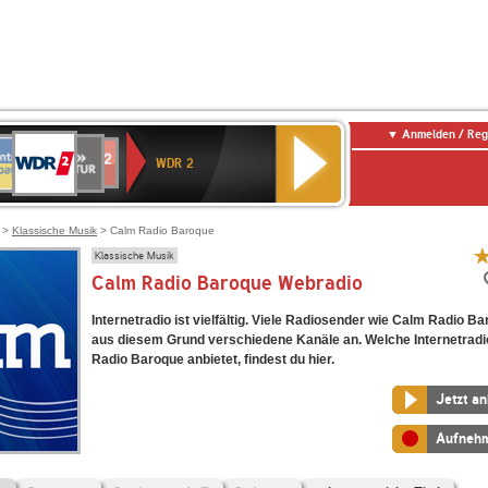
Anmelden / Reg
WDR
NTENNE
SWR
chlandfunk
Deutschlandfunk
80er
SWR3
WDR
BR-
NDR
2
WDR 2
AYERN
Kultur
r
90er
4
KLASSIK
2
OLDIE
ANTENNE
>
Klassische Musik
> Calm Radio Baroque
Klassische Musik
Calm Radio Baroque Webradio
Internetradio ist vielfältig. Viele Radiosender wie Calm Radio B
aus diesem Grund verschiedene Kanäle an. Welche Internetrad
Radio Baroque anbietet, findest du hier.
Jetzt a
Aufneh