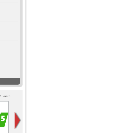
1
von
5