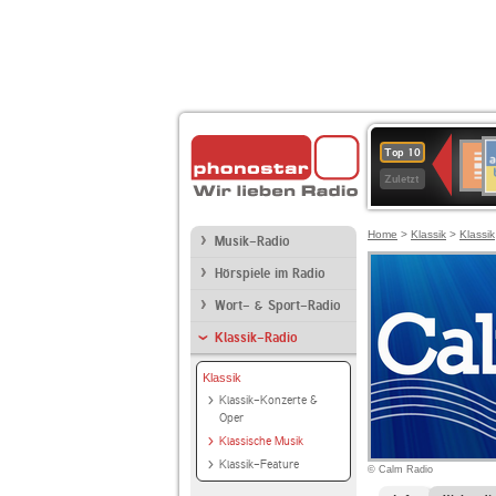
A
Deuts
Top 10
B
Kultu
Zuletzt
Home
>
Klassik
>
Klassik
Musik-Radio
Hörspiele im Radio
Wort- & Sport-Radio
Klassik-Radio
Klassik
Klassik-Konzerte &
Oper
Klassische Musik
Klassik-Feature
© Calm Radio