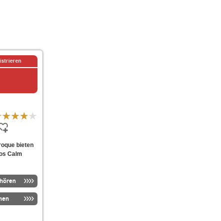
istrieren
aroque bieten
ios Calm
nhören
men