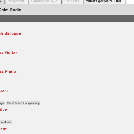
o
Programm
Sendungen A-Z
Podcasts
zuletzt gespielte Titel
Calm Radio
gh Baroque
zz Guitar
zz Piano
zart
Age
Meditation & Entspannung
tive
che Musik
ient