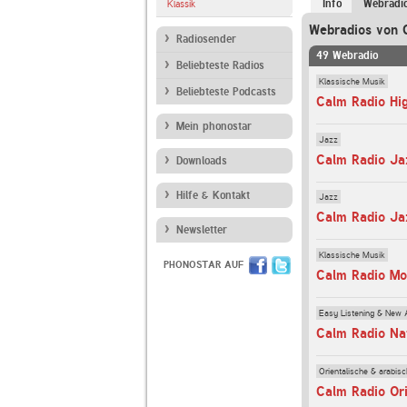
Info
Webradi
Klassik
Webradios von 
Radiosender
49 Webradio
Beliebteste Radios
Klassische Musik
Beliebteste Podcasts
Calm Radio Hi
Mein phonostar
Jazz
Calm Radio Ja
Downloads
Hilfe & Kontakt
Jazz
Calm Radio Ja
Newsletter
Klassische Musik
PHONOSTAR AUF
Calm Radio Mo
Easy Listening & New 
Calm Radio Na
Orientalische & arabis
Calm Radio Or