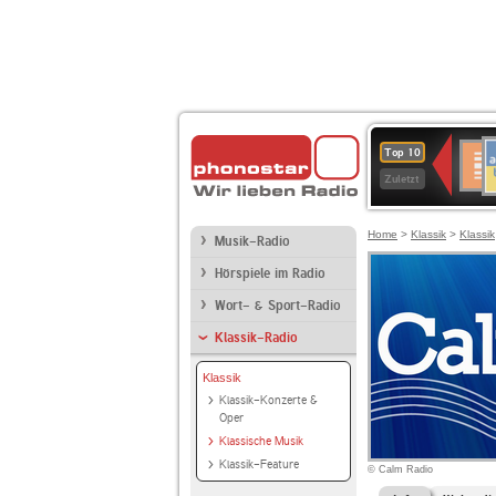
A
Deuts
Top 10
B
Kultu
Zuletzt
Home
>
Klassik
>
Klassik
Musik-Radio
Hörspiele im Radio
Wort- & Sport-Radio
Klassik-Radio
Klassik
Klassik-Konzerte &
Oper
Klassische Musik
Klassik-Feature
© Calm Radio