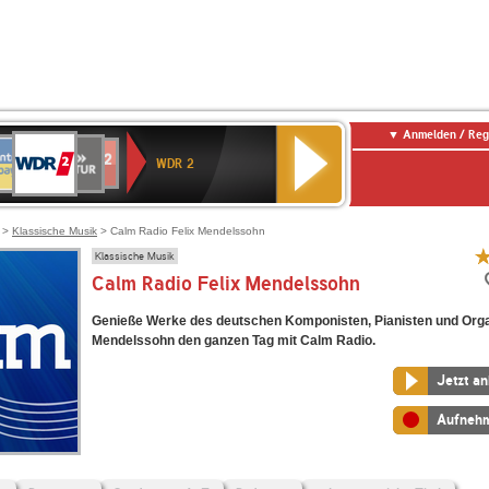
Anmelden / Reg
WDR
NTENNE
SWR
chlandfunk
Deutschlandfunk
80er
SWR3
WDR
BR-
NDR
2
WDR 2
AYERN
Kultur
r
90er
4
KLASSIK
2
OLDIE
ANTENNE
>
Klassische Musik
> Calm Radio Felix Mendelssohn
Klassische Musik
Calm Radio Felix Mendelssohn
Genieße Werke des deutschen Komponisten, Pianisten und Orga
Mendelssohn den ganzen Tag mit Calm Radio.
Jetzt a
Aufneh