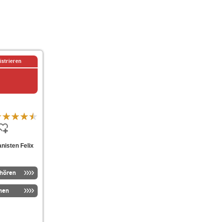
istrieren
nisten Felix
nhören
men