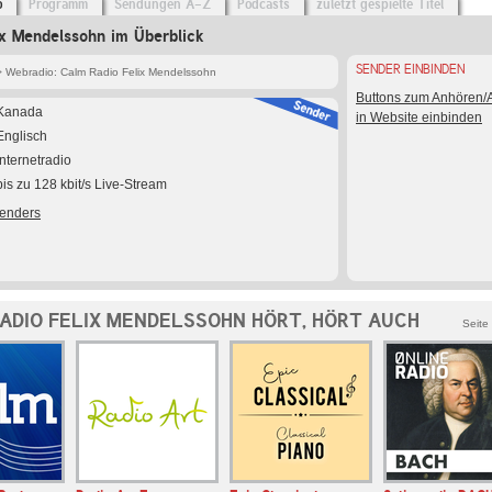
o
Programm
Sendungen A-Z
Podcasts
zuletzt gespielte Titel
x Mendelssohn im Überblick
SENDER EINBINDEN
 Webradio: Calm Radio Felix Mendelssohn
Buttons zum Anhören
Kanada
in Website einbinden
Englisch
Internetradio
bis zu 128 kbit/s Live-Stream
Senders
ADIO FELIX MENDELSSOHN HÖRT, HÖRT AUCH
Seite