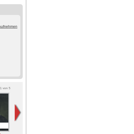
/Aufnehmen
1
von
5