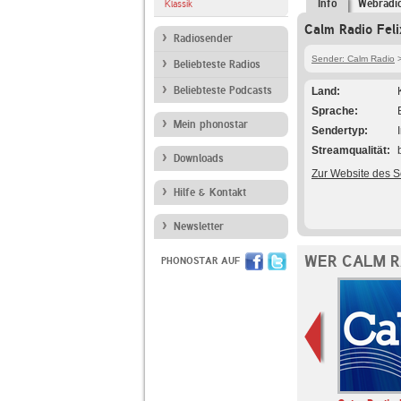
Info
Webradi
Klassik
Calm Radio Feli
Radiosender
Sender: Calm Radio
>
Beliebteste Radios
Beliebteste Podcasts
Land
Sprache
Mein phonostar
Sendertyp
Streamqualität
Downloads
Zur Website des 
Hilfe & Kontakt
Newsletter
WER CALM R
PHONOSTAR AUF