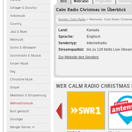
Info
Webradio
Programm
Sendun
Schlager & Discofox
Calm Radio Christmas im Überblick
Volksmusik
Sender: Calm Radio
> Webradio: Calm Radio Christm
Country
Land
Kanada
Jazz & Blues
Sprache
Englisch
Weltmusik
Sendertyp
Internetradio
Gothic & Mittelalter
Streamqualität
bis zu 128 kbit/s Live-Strea
Soundtracks & Musical
Zur Website des Senders
Kinder-Musik
Gay
Christliche Musik
WER CALM RADIO CHRISTMAS 
Gospel
Meditation & Entspannung
Weihnachtsmusik
Bunt gemischt
Sonstiges
Weniger Genres