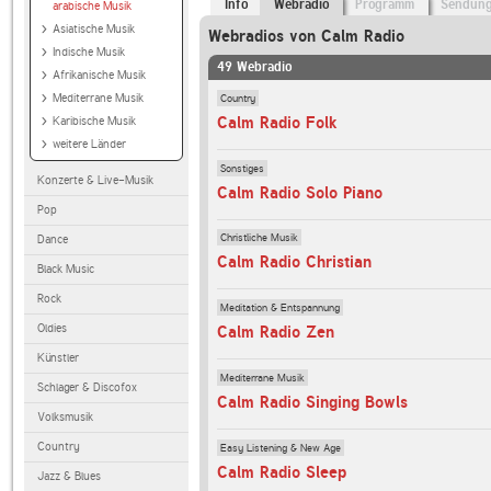
Info
Webradio
Programm
Sendun
arabische Musik
Asiatische Musik
Webradios von Calm Radio
Indische Musik
49 Webradio
Afrikanische Musik
Country
Mediterrane Musik
Calm Radio Folk
Karibische Musik
weitere Länder
Sonstiges
Konzerte & Live-Musik
Calm Radio Solo Piano
Pop
Christliche Musik
Dance
Calm Radio Christian
Black Music
Rock
Meditation & Entspannung
Oldies
Calm Radio Zen
Künstler
Mediterrane Musik
Schlager & Discofox
Calm Radio Singing Bowls
Volksmusik
Country
Easy Listening & New Age
Calm Radio Sleep
Jazz & Blues