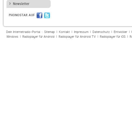
Newsletter
PHONOSTAR AUF
Dein Internetradio-Portal :
Sitemap
|
Kontakt
|
Impressum
|
Datenschutz
|
Entwickler
|
Windows
|
Radioplayer für Android
|
Radioplayer für Android TV
|
Radioplayer für iOS
|
R