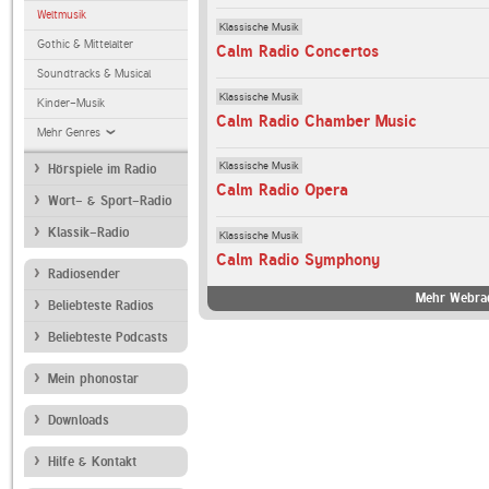
Weltmusik
Klassische Musik
Gothic & Mittelalter
Calm Radio Concertos
Soundtracks & Musical
Klassische Musik
Kinder-Musik
Calm Radio Chamber Music
Mehr Genres
Klassische Musik
Hörspiele im Radio
Calm Radio Opera
Wort- & Sport-Radio
Klassik-Radio
Klassische Musik
Calm Radio Symphony
Radiosender
Mehr Webrad
Beliebteste Radios
Beliebteste Podcasts
Mein phonostar
Downloads
Hilfe & Kontakt