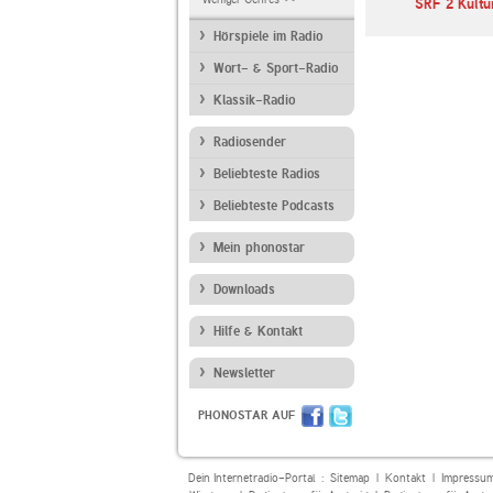
SRF 2 Kultu
Hörspiele im Radio
Wort- & Sport-Radio
Klassik-Radio
Radiosender
Beliebteste Radios
Beliebteste Podcasts
Mein phonostar
Downloads
Hilfe & Kontakt
Newsletter
PHONOSTAR AUF
Dein Internetradio-Portal :
Sitemap
|
Kontakt
|
Impressu