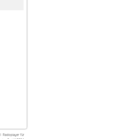
Calm Radio Singing
Calm Radio Sleep
Radio Art Yoga
Bowls
|
Radioplayer für