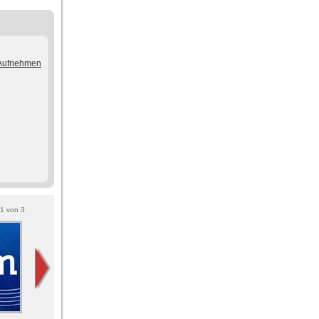
/Aufnehmen
1
von
3