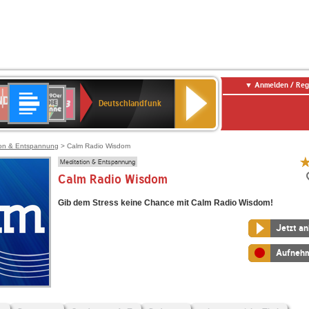
Anmelden / Reg
Deutschlandfunk
DR
80er
SWR3
Deutschlandfunk
90er
r
OLDIE
ANTENNE
ion & Entspannung
> Calm Radio Wisdom
Meditation & Entspannung
Calm Radio Wisdom
Gib dem Stress keine Chance mit Calm Radio Wisdom!
Jetzt a
Aufneh