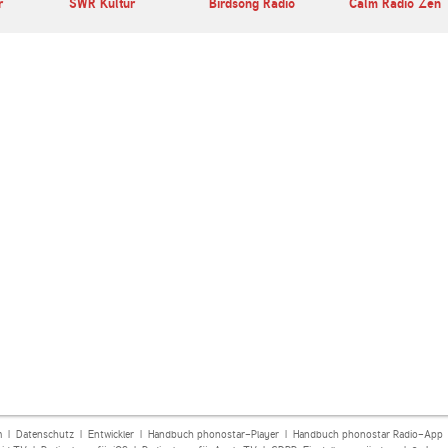
r
SWR Kultur
Birdsong Radio
Calm Radio Zen
m
|
Datenschutz
|
Entwickler
|
Handbuch phonostar-Player
|
Handbuch phonostar Radio-App