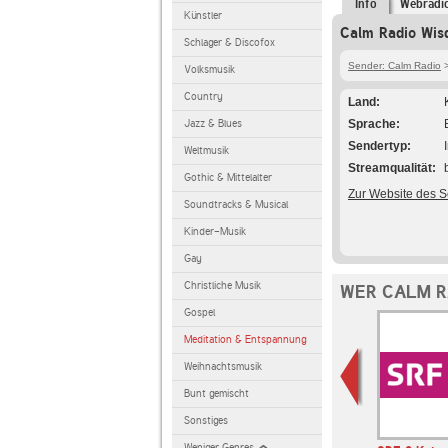
Info
Webradi
Künstler
Calm Radio Wis
Schlager & Discofox
Sender: Calm Radio
>
Volksmusik
Country
Land
Jazz & Blues
Sprache
Sendertyp
Weltmusik
Streamqualität
Gothic & Mittelalter
Zur Website des 
Soundtracks & Musical
Kinder-Musik
Gay
Christliche Musik
WER CALM R
Gospel
Meditation & Entspannung
Weihnachtsmusik
Bunt gemischt
Sonstiges
Weniger Genres