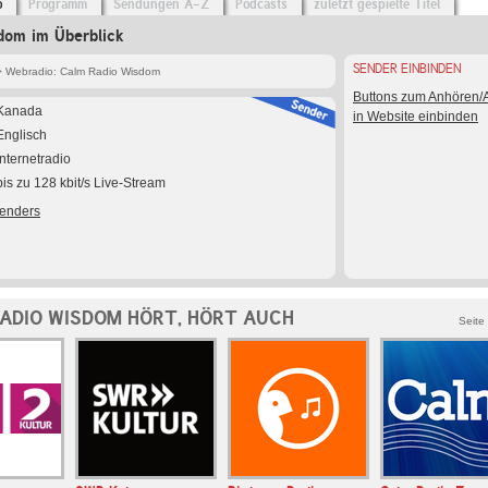
o
Programm
Sendungen A-Z
Podcasts
zuletzt gespielte Titel
dom im Überblick
SENDER EINBINDEN
 Webradio: Calm Radio Wisdom
Buttons zum Anhören
Kanada
in Website einbinden
Englisch
Internetradio
bis zu 128 kbit/s Live-Stream
Senders
ADIO WISDOM HÖRT, HÖRT AUCH
Seite