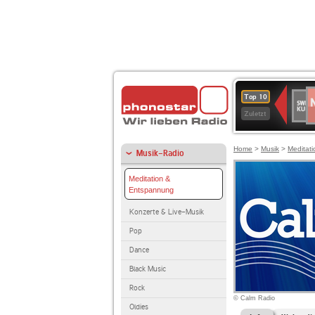
N
SWR
Top 10
2
Kultu
Zuletzt
Home
>
Musik
>
Meditat
Musik-Radio
Meditation &
Entspannung
Konzerte & Live-Musik
Pop
Dance
Black Music
Rock
© Calm Radio
Oldies