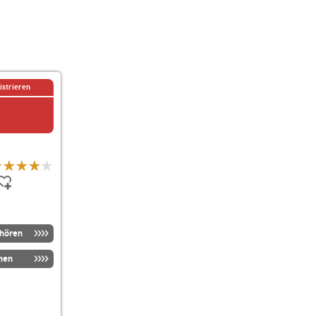
istrieren
nhören
men