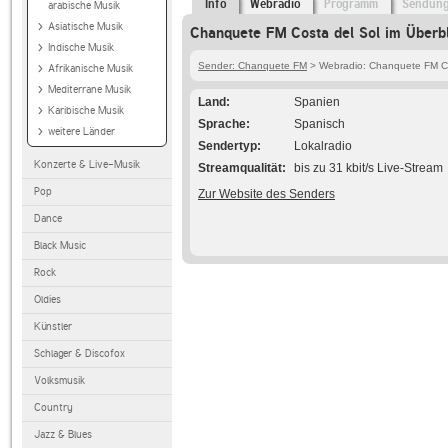
Info
Webradio
Programm
Sendun
arabische Musik
Asiatische Musik
Chanquete FM Costa del Sol im Überbl
Indische Musik
Sender: Chanquete FM
> Webradio: Chanquete FM Co
Afrikanische Musik
Mediterrane Musik
Land
Spanien
Karibische Musik
Sprache
Spanisch
weitere Länder
Sendertyp
Lokalradio
Konzerte & Live-Musik
Streamqualität
bis zu 31 kbit/s Live-Stream
Pop
Zur Website des Senders
Dance
Black Music
Rock
Oldies
Künstler
Schlager & Discofox
Volksmusik
Country
Jazz & Blues