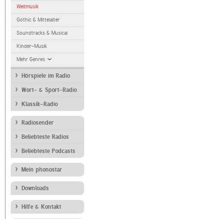
Weltmusik
Gothic & Mittelalter
Soundtracks & Musical
Kinder-Musik
Mehr Genres
Hörspiele im Radio
Wort- & Sport-Radio
Klassik-Radio
Radiosender
Beliebteste Radios
Beliebteste Podcasts
Mein phonostar
Downloads
Hilfe & Kontakt