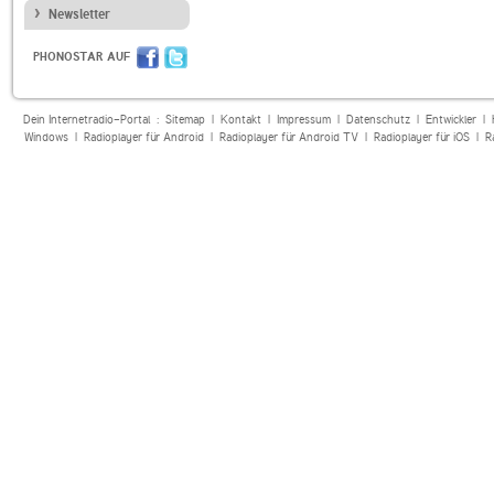
Newsletter
PHONOSTAR AUF
Dein Internetradio-Portal :
Sitemap
|
Kontakt
|
Impressum
|
Datenschutz
|
Entwickler
|
Windows
|
Radioplayer für Android
|
Radioplayer für Android TV
|
Radioplayer für iOS
|
R