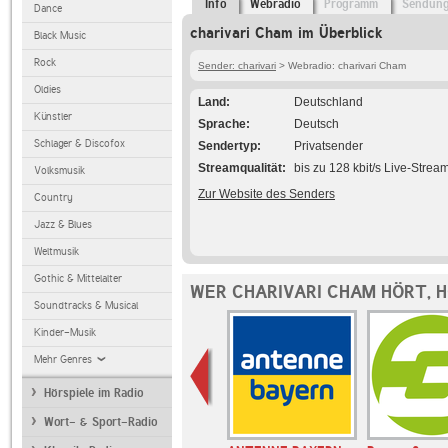
Info
Webradio
Programm
Sendun
Dance
charivari Cham im Überblick
Black Music
Rock
Sender: charivari
> Webradio: charivari Cham
Oldies
Land
Deutschland
Künstler
Sprache
Deutsch
Schlager & Discofox
Sendertyp
Privatsender
Streamqualität
bis zu 128 kbit/s Live-Strea
Volksmusik
Zur Website des Senders
Country
Jazz & Blues
Weltmusik
Gothic & Mittelalter
WER CHARIVARI CHAM HÖRT, 
Soundtracks & Musical
Kinder-Musik
Mehr Genres
Hörspiele im Radio
Wort- & Sport-Radio