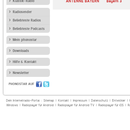
den-
Klassik-Radio
SWR3
ANTENNE BAYERN
Bayern 3
berg
Radiosender
Beliebteste Radios
Beliebteste Podcasts
Mein phonostar
Downloads
Hilfe & Kontakt
Newsletter
PHONOSTAR AUF
Dein Internetradio-Portal :
Sitemap
|
Kontakt
|
Impressum
|
Datenschutz
|
Entwickler
|
Windows
|
Radioplayer für Android
|
Radioplayer für Android TV
|
Radioplayer für iOS
|
R