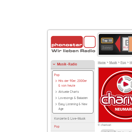
D
BR-
Top 10
Ku
KLAS
Zuletzt
Home
>
Musik
>
Pop
>
H
Musik-Radio
Pop
Hits der 90er, 2000er
& von heute
Aktuelle Charts
Lovesongs & Balladen
Easy Listening & New
Age
Konzerte & Live-Musik
© charivari
Pop