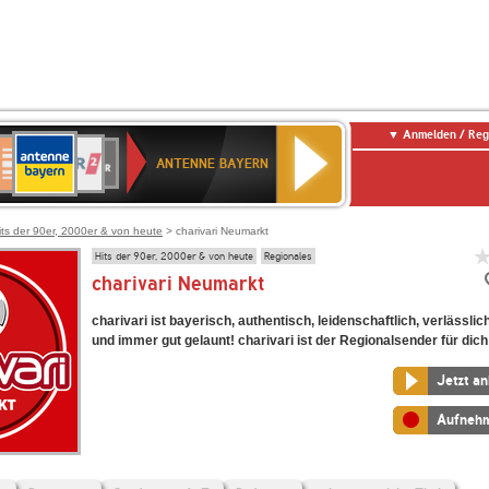
Anmelden / Reg
ANTENNE
eutschlandfunk
WDR
Deutschlandfunk
80er
SWR3
WDR
NDR
SWR
BAYERN
ANTENNE BAYERN
ltur
2
SIK
90er
4
2
Kultur
OLDIE
ANTENNE
its der 90er, 2000er & von heute
> charivari Neumarkt
Hits der 90er, 2000er & von heute
Regionales
charivari Neumarkt
charivari ist bayerisch, authentisch, leidenschaftlich, verlässlic
und immer gut gelaunt! charivari ist der Regionalsender für dich
Jetzt a
Aufneh