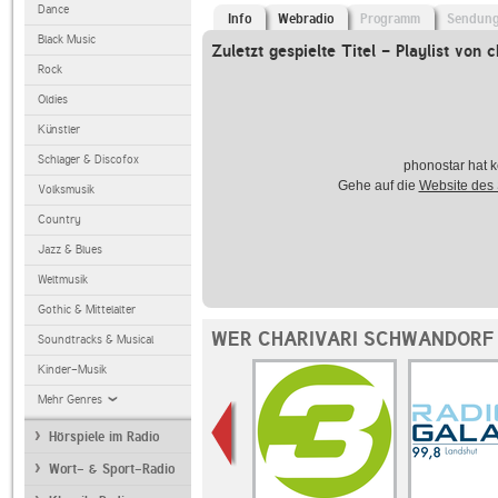
Dance
Info
Webradio
Programm
Sendun
Black Music
Zuletzt gespielte Titel - Playlist von c
Rock
Oldies
Künstler
Schlager & Discofox
phonostar hat k
Gehe auf die
Website des
Volksmusik
Country
Jazz & Blues
Weltmusik
Gothic & Mittelalter
WER CHARIVARI SCHWANDORF 
Soundtracks & Musical
Kinder-Musik
Mehr Genres
Hörspiele im Radio
Wort- & Sport-Radio