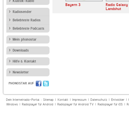
Klassik-Radio
andfunk
SWR3
Bayern 3
Radio Galaxy
Landshut
Radiosender
Beliebteste Radios
Beliebteste Podcasts
Mein phonostar
Downloads
Hilfe & Kontakt
Newsletter
PHONOSTAR AUF
Dein Internetradio-Portal :
Sitemap
|
Kontakt
|
Impressum
|
Datenschutz
|
Entwickler
|
Windows
|
Radioplayer für Android
|
Radioplayer für Android TV
|
Radioplayer für iOS
|
R