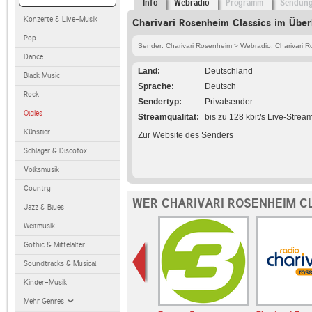
Info
Webradio
Programm
Sendun
Konzerte & Live-Musik
Charivari Rosenheim Classics im Über
Pop
Sender: Charivari Rosenheim
> Webradio: Charivari R
Dance
Land
Deutschland
Black Music
Sprache
Deutsch
Rock
Sendertyp
Privatsender
Oldies
Streamqualität
bis zu 128 kbit/s Live-Strea
Künstler
Zur Website des Senders
Schlager & Discofox
Volksmusik
Country
WER CHARIVARI ROSENHEIM C
Jazz & Blues
Weltmusik
Gothic & Mittelalter
Soundtracks & Musical
Kinder-Musik
Mehr Genres