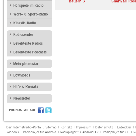
den-
Bayern 3
Charivari Ros
berg
Hörspiele im Radio
Wort- & Sport-Radio
Klassik-Radio
Radiosender
Beliebteste Radios
Beliebteste Podcasts
Mein phonostar
Downloads
Hilfe & Kontakt
Newsletter
PHONOSTAR AUF
Dein Internetradio-Portal :
Sitemap
|
Kontakt
|
Impressum
|
Datenschutz
|
Entwickler
|
Windows
|
Radioplayer für Android
|
Radioplayer für Android TV
|
Radioplayer für iOS
|
R