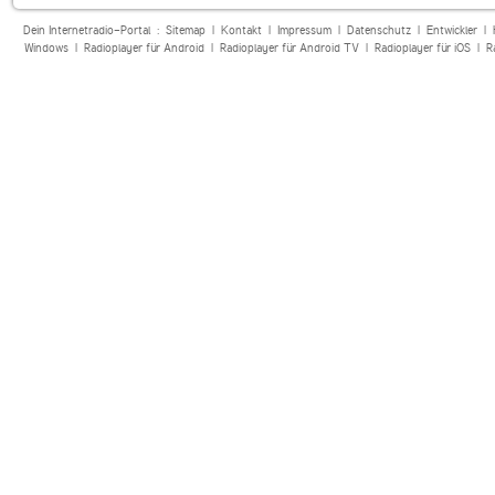
Dein Internetradio-Portal :
Sitemap
|
Kontakt
|
Impressum
|
Datenschutz
|
Entwickler
|
Windows
|
Radioplayer für Android
|
Radioplayer für Android TV
|
Radioplayer für iOS
|
R