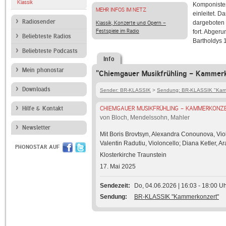
Klassik
Komponisten
MEHR INFOS IM NETZ
einleitet. D
Radiosender
dargeboten 
Klassik, Konzerte und Opern -
Festspiele im Radio
fort. Abger
Beliebteste Radios
Bartholdys 1
Beliebteste Podcasts
Info
Mein phonostar
"Chiemgauer Musikfrühling - Kammerk
Downloads
Sender: BR-KLASSIK
>
Sendung: BR-KLASSIK "Kam
Hilfe & Kontakt
CHIEMGAUER MUSIKFRÜHLING - KAMMERKONZ
von Bloch, Mendelssohn, Mahler
Newsletter
Mit Boris Brovtsyn, Alexandra Conounova, Vio
Valentin Radutiu, Violoncello; Diana Ketler, A
PHONOSTAR AUF
Klosterkirche Traunstein
17. Mai 2025
Sendezeit
Do, 04.06.2026 | 16:03 - 18:00 U
Sendung
BR-KLASSIK "Kammerkonzert"