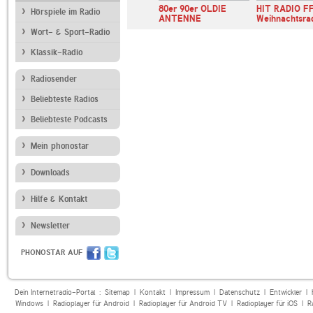
radio
80er 90er OLDIE
HIT RADIO F
Hörspiele im Radio
ANTENNE
Weihnachtsra
Wort- & Sport-Radio
Klassik-Radio
Radiosender
Beliebteste Radios
Beliebteste Podcasts
Mein phonostar
Downloads
Hilfe & Kontakt
Newsletter
PHONOSTAR AUF
Dein Internetradio-Portal :
Sitemap
|
Kontakt
|
Impressum
|
Datenschutz
|
Entwickler
|
Windows
|
Radioplayer für Android
|
Radioplayer für Android TV
|
Radioplayer für iOS
|
R