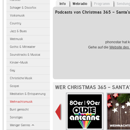
Info
Webradio
Programm
Sendun
Schlager & Discofox
Podcasts von Christmas 365 - Santa's
Volksmusik
Country
Jazz & Blues
Weltmusik
phonostar hat k
Gothic & Mittelalter
Gehe auf die
Website des
Soundtracks & Musical
Kinder-Musik
Gay
Christliche Musik
Gospel
WER CHRISTMAS 365 - SANTA'
Meditation & Entspannung
Weihnachtsmusik
Bunt gemischt
Sonstiges
Weniger Genres