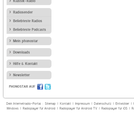
Klassik-Radio
Radiosender
Beliebteste Radios
Beliebteste Podcasts
Mein phonostar
Downloads
Hilfe & Kontakt
Newsletter
PHONOSTAR AUF
Dein Internetradio-Portal :
Sitemap
|
Kontakt
|
Impressum
|
Datenschutz
|
Entwickler
|
Windows
|
Radioplayer für Android
|
Radioplayer für Android TV
|
Radioplayer für iOS
|
R