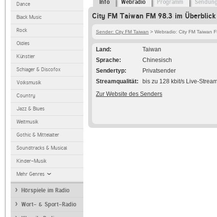
Info
Webradio
Programm
Sendun
Dance
City FM Taiwan FM 98.3 im Überblick
Black Music
Rock
Sender: City FM Taiwan
> Webradio: City FM Taiwan 
Oldies
Land
Taiwan
Künstler
Sprache
Chinesisch
Schlager & Discofox
Sendertyp
Privatsender
Streamqualität
bis zu 128 kbit/s Live-Strea
Volksmusik
Zur Website des Senders
Country
Jazz & Blues
Weltmusik
Gothic & Mittelalter
Soundtracks & Musical
Kinder-Musik
Mehr Genres
Hörspiele im Radio
Wort- & Sport-Radio