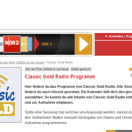
Anmelden / Reg
NDR
DR
SWR1
80er
SWR3
WDR
Deutschlandfunk
ANTENNE
Deutschlandfunk
2
NDR 2
Baden-
SIK
90er
4
Kultur
BAYERN
Württemberg
OLDIE
ANTENNE
its der 90er, 2000er & von heute
> Classic Gold Radio
Hits der 90er, 2000er & von heute
Oldies gemischt
Classic Gold Radio Programm
Hier findest du das Programm von Classic Gold Radio. Alle Se
findest du nach Uhrzeit geordnet. Ein Kalender läßt dich den ge
auswählen. So kannst du alle Inhalte von Classic Gold Radio ein
und zur Aufnahme einplanen.
Sollte eine Sendung mal nicht bei uns Angezeigt werden, kannst d
den 'Aufnehmen'-Button manuell mit Angabe von Datum und Uhrzei
Aufnahme programmieren.