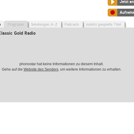
Jetzt a
Aufneh
o
Programm
Sendungen A-Z
Podcasts
zuletzt gespielte Titel
lassic Gold Radio
phonostar hat keine Informationen zu diesem Inhalt.
Gehe auf die
Website des Senders
, um weitere Informationen zu erhalten.