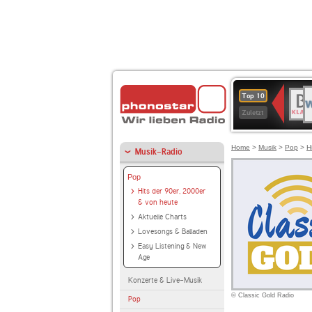
W
BR-
Top 10
2
KLAS
Zuletzt
Home
>
Musik
>
Pop
>
H
Musik-Radio
Pop
Hits der 90er, 2000er
& von heute
Aktuelle Charts
Lovesongs & Balladen
Easy Listening & New
Age
Konzerte & Live-Musik
© Classic Gold Radio
Pop