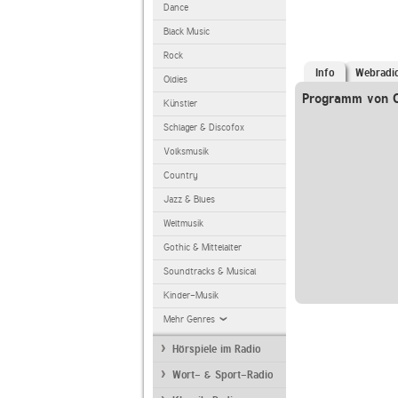
Dance
Black Music
Rock
Info
Webradi
Oldies
Programm von C
Künstler
Schlager & Discofox
Volksmusik
Country
Jazz & Blues
Weltmusik
Gothic & Mittelalter
Soundtracks & Musical
Kinder-Musik
Mehr Genres
Hörspiele im Radio
Wort- & Sport-Radio