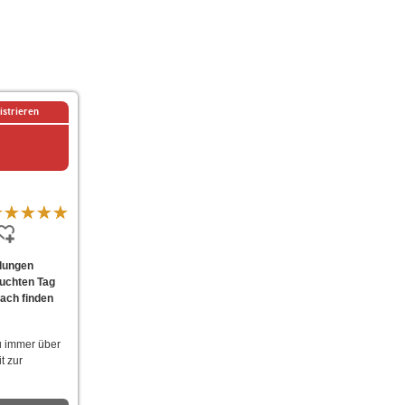
istrieren
ndungen
suchten Tag
fach finden
u immer über
t zur