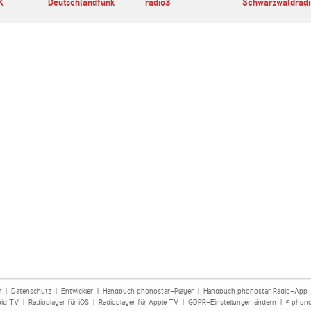
K
Deutschlandfunk
radio3
Schwarzwaldradi
m
|
Datenschutz
|
Entwickler
|
Handbuch phonostar-Player
|
Handbuch phonostar Radio-App
oid TV
|
Radioplayer für iOS
|
Radioplayer für Apple TV
|
GDPR-Einstellungen ändern
| © phono