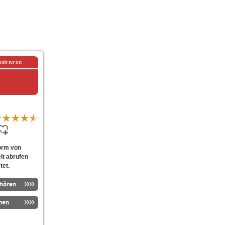
istrieren
Form von
it abrufen
tet.
nhören
men