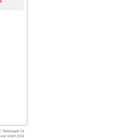
o
Angel Gold
Klassik Radio
Militärmusikradio
|
Radioplayer für
star GmbH 2024