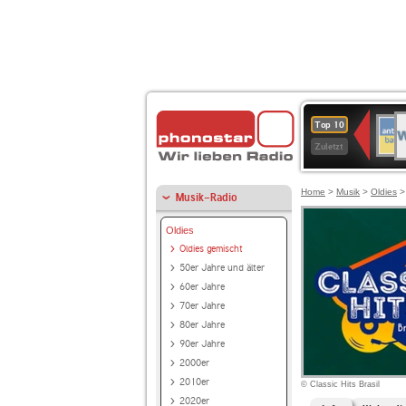
W
ANT
Top 10
2
BAY
Zuletzt
Home
>
Musik
>
Oldies
Musik-Radio
Oldies
Oldies gemischt
50er Jahre und älter
60er Jahre
70er Jahre
80er Jahre
90er Jahre
2000er
2010er
© Classic Hits Brasil
2020er