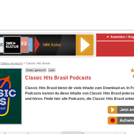
Anmelden / Reg
SWR
DR
NDR
ENNE
80er
SWR3
WDR
BR-
Deutschlandfunk
Deutschlandfunk
Kultur
SWR Kultur
2
ERN
90er
4
KLASSIK
Kultur
OLDIE
ANTENNE
>
Oldies gemischt
> Classic Hits Brasil
Oldies gemischt
Latin
Classic Hits Brasil Podcasts
Classic Hits Brasil bietet dir viele Inhalte zum Download an. In 
Podcasts kannst du diese Inhalte von Classic Hits Brasil jederze
und hören. Finde hier alle Podcasts, die Classic Hits Brasil anbie
Jetzt a
Aufneh