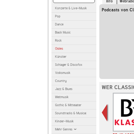
Info
Webradi
Konzerte & Live-Musik
Podcasts von Cla
Pop
Dance
Black Music
Rock
Oldies
Künstler
Schlager & Discofox
Volksmusik
Country
WER CLASSI
Jazz & Blues
Weltmusik
Gothic & Mittelalter
Soundtracks & Musical
Kinder-Musik
Mehr Genres