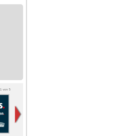
1
von
5