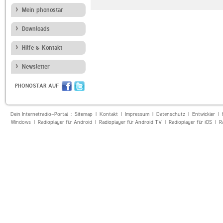
Kultur
Mein phonostar
Downloads
Hilfe & Kontakt
Newsletter
PHONOSTAR AUF
Dein Internetradio-Portal :
Sitemap
|
Kontakt
|
Impressum
|
Datenschutz
|
Entwickler
|
Windows
|
Radioplayer für Android
|
Radioplayer für Android TV
|
Radioplayer für iOS
|
R