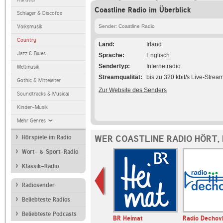
Coastline Radio im Überblick
Schlager & Discofox
Volksmusik
Sender: Coastline Radio
Country
Land
Irland
Jazz & Blues
Sprache
Englisch
Sendertyp
Internetradio
Weltmusik
Streamqualität
bis zu 320 kbit/s Live-Strea
Gothic & Mittelalter
Zur Website des Senders
Soundtracks & Musical
Kinder-Musik
Mehr Genres
WER COASTLINE RADIO HÖRT,
Hörspiele im Radio
Wort- & Sport-Radio
Klassik-Radio
Radiosender
Beliebteste Radios
Beliebteste Podcasts
E BAYERN
Deutschlandfunk
BR Heimat
Radio Dechov