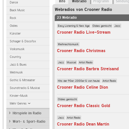
Info
Webradio
Programm
Sendun
Dance
Webradios von Crooner Radio
Black Music
23 Webradio
Rock
Easy Listening & New Age
Oldies gemischt
Jazz
Oldies
Crooner Radio Live-Stream
Künstler
Schlager & Discofox
Weihnachtsmusik
Volksmusik
Crooner Radio Christmas
Country
Jazz
Musical
Artist Radio
Jazz & Blues
Crooner Radio Barbra Streisand
Weltmusik
Gothic & Mittelalter
Hits der 90er, 2000er & von heute
Artist Radio
Crooner Radio Celine Dion
Soundtracks & Musical
Kinder-Musik
Oldies gemischt
Mehr Genres
Crooner Radio Classic Gold
Hörspiele im Radio
Jazz
Artist Radio
Wort- & Sport-Radio
Crooner Radio Dean Martin