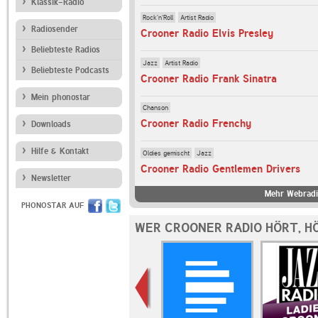
Klassik-Radio
Rock'n'Roll
Artist Radio
Radiosender
Crooner Radio Elvis Presley
Beliebteste Radios
Jazz
Artist Radio
Beliebteste Podcasts
Crooner Radio Frank Sinatra
Mein phonostar
Chanson
Crooner Radio Frenchy
Downloads
Hilfe & Kontakt
Oldies gemischt
Jazz
Crooner Radio Gentlemen Drivers
Newsletter
Mehr Webradi
PHONOSTAR AUF
WER CROONER RADIO HÖRT, H