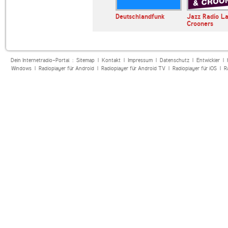
SWR3
Deutschlandfunk
Jazz Radio La
Crooners
Dein Internetradio-Portal :
Sitemap
|
Kontakt
|
Impressum
|
Datenschutz
|
Entwickler
|
Windows
|
Radioplayer für Android
|
Radioplayer für Android TV
|
Radioplayer für iOS
|
R