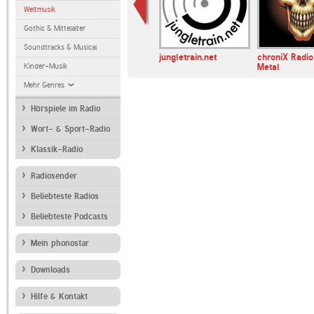
Weltmusik
Gothic & Mittelalter
Soundtracks & Musical
jungletrain.net
chroniX Radio
Kinder-Musik
Metal
Mehr Genres
Hörspiele im Radio
Wort- & Sport-Radio
Klassik-Radio
Radiosender
Beliebteste Radios
Beliebteste Podcasts
Mein phonostar
Downloads
Hilfe & Kontakt