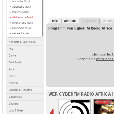
arabische Musik
Asiatische Musik
Indische Musik
Afrikanische Musik
Info
Webradio
Programm
Sendun
Mediterrane Musik
Programm von CyberFM Radio Africa
Karibische Musik
weitere Länder
Konzerte & Live-Musik
Pop
phonostar hat k
Dance
Gehe auf die
Website des
Black Music
Rock
Oldies
Künstler
Schlager & Discofox
WER CYBERFM RADIO AFRICA 
Volksmusik
Country
Jazz & Blues