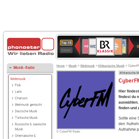
BR-
WDR
Deutschlandfunk
SWR3
Deutschlandfunk
80er
NDR
ANTENNE
SWR
Top 10
KLASSIK
B
4
Kultur
90er
2
BAYERN
Kultur
Zuletzt
OLDIE
ANTENNE
Home
>
Musik
>
Weltmusik
>
Afrikanische Musik
> CyberFM
Musik-Radio
Afrikanische M
Weltmusik
CyberFM
Folk
Hier finde
Latin
findest du 
Chanson
auswählen. 
Weltmusik gemischt
finden und 
Deutsche Musik
Türkische Musik
Sollte eine
den 'Aufneh
Russische & slawische
Musik
Aufnahme p
© CyberFM Radio
Orientalische &