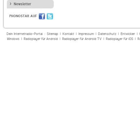
Newsletter
PHONOSTAR AUF
Dein Internetradio-Portal :
Sitemap
|
Kontakt
|
Impressum
|
Datenschutz
|
Entwickler
|
Windows
|
Radioplayer für Android
|
Radioplayer für Android TV
|
Radioplayer für iOS
|
R