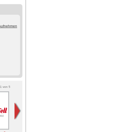
/Aufnehmen
1
von
5