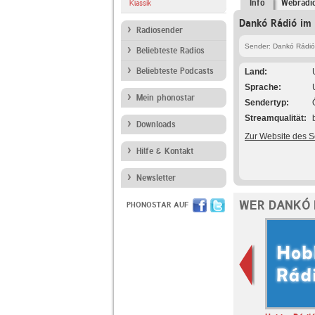
Info
Webradi
Klassik
Dankó Rádió im 
Radiosender
Sender: Dankó Rádió
Beliebteste Radios
Beliebteste Podcasts
Land
Sprache
Mein phonostar
Sendertyp
Streamqualität
Downloads
Zur Website des 
Hilfe & Kontakt
Newsletter
WER DANKÓ 
PHONOSTAR AUF