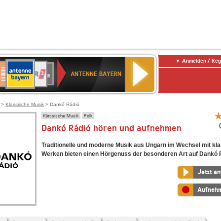
Anmelden / Reg
ANTENNE
eutschlandfunk
WDR
Deutschlandfunk
80er
SWR3
WDR
NDR
SWR
BAYERN
ANTENNE BAYERN
ltur
2
SIK
90er
4
2
Kultur
OLDIE
ANTENNE
>
Klassische Musik
> Dankó Rádió
Klassische Musik
Folk
Dankó Rádió hören und aufnehmen
Traditionelle und moderne Musik aus Ungarn im Wechsel mit kl
Werken bieten einen Hörgenuss der besonderen Art auf Dankó 
Jetzt a
Aufneh