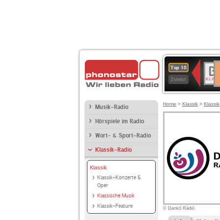
D
BR-
Top 10
Ku
KLAS
Zuletzt
Home
>
Klassik
>
Klassik
Musik-Radio
Hörspiele im Radio
Wort- & Sport-Radio
Klassik-Radio
Klassik
Klassik-Konzerte &
Oper
Klassische Musik
Klassik-Feature
© Dankó Rádió