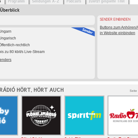
o
Programm
Sendungen A-Z
Podcasts
zuletzt gespielte Titel
Überblick
SENDER EINBINDEN
Buttons zum Anhören
Ungarn
in Website einbinden
Ungarisch
Öffentlich-rechtlich
bis zu 80 kbit/s Live-Stream
Senders
RÁDIÓ HÖRT, HÖRT AUCH
Seite