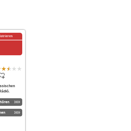
istrieren
assischen
Rádió.
nhören
men